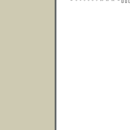
[
] [
] [