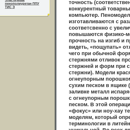
Эластичный
точность (соответстве
пенополиуретан ППУ
ТИС Э
конкурентный товарный
компьютер. Пеномодел
изготавливаются с разл
соответсвенно с увели
повышаются физико-мех
прочность на изгиб и 
видеть, «пощупать» от
чего при обычной фор
стержнями отливок про
стержней и форм при с
стержни). Модели крас
огнеупорным порошком
сухим песком в ящике 
заливке металл испаря
с огнеупорным порошк
песком. В этой операци
«фокус» или ноу-хау 
моделям, который опре
терминологии в литейн
уникальной. Во всех д