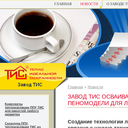
ГЛАВНАЯ
НОВОСТИ
О ЗАВОДЕ 
Главная
»
Новости
ЗАВОД ТИС ОСВАИВ
ПЕНОМОДЕЛИ ДЛЯ ЛИ
Комплекты
теплоизоляции ППУ ТИС
для емкостей любого
диаметра
Создание технологии 
Cкорлупа ППУ,
связано с научно-тех
теплоизоляция ТИС из