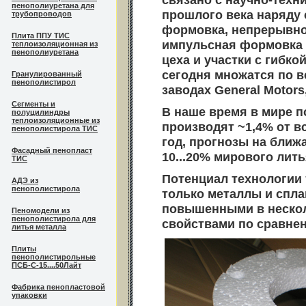
пенополиуретана для
прошлого века наряду 
трубопроводов
формовка, непрерывное
Плита ППУ ТИС
импульсная формовка и
теплоизоляционная из
пенополиуретана
цеха и участки с гибк
сегодня множатся по вс
Гранулированный
пенополистирол
заводах General Motors,
Сегменты и
В наше время в мире 
полуцилиндры
теплоизоляционные из
производят ~1,4% от вс
пенополистирола ТИС
год, прогнозы на ближ
Фасадный пенопласт
10...20% мирового лить
ТИС
Потенциал технологии 
АДЭ из
пенополистирола
только металлы и спла
повышенными в нескол
Пеномодели из
пенополистирола для
свойствами по сравне
литья металла
Плиты
пенополистирольные
ПСБ-С-15....50Лайт
Фабрика пенопластовой
упаковки