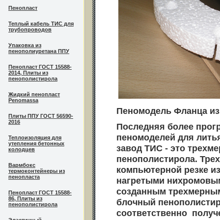
Пенопласт
Теплый кабель ТИС для
трубопроводов
Упаковка из
пенополиуретана ППУ
Пенопласт ГОСТ 15588-
2014, Плиты из
пенополистирола
Жидкий пенопласт
Penomassa
Пеномодель Фланца из
Плиты ППУ ГОСТ 56590-
2016
Последняя более прог
пеномоделей для литья
Теплоизоляция для
утепления бетонных
завод ТИС - это трехм
колодцев
пенополистирола. Тре
Вармбокс
компьютерной резке и
термоконтейнеры из
пенопласта
нагретыми нихромовым
созданным трехмерным
Пенопласт ГОСТ 15588-
86, Плиты из
блочный пенополистир
пенополистирола
соответственно получ