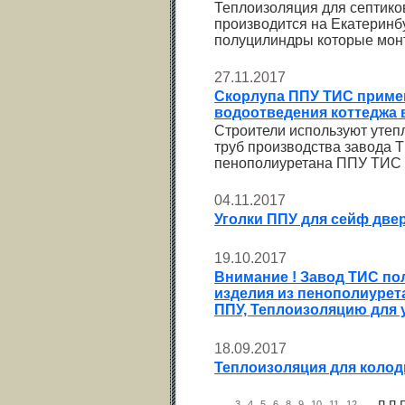
Теплоизоляция для септико
производится на Екатеринб
полуцилиндры которые монт
27.11.2017
Скорлупа ППУ ТИС приме
водоотведения коттеджа 
Строители используют утеп
труб производства завода 
пенополиуретана ППУ ТИС
04.11.2017
Уголки ППУ для сейф две
19.10.2017
Внимание ! Завод ТИС по
изделия из пенополиурет
ППУ, Теплоизоляцию для у
18.09.2017
Теплоизоляция для колодц
←
3
4
5
6
8
9
10
11
12
→