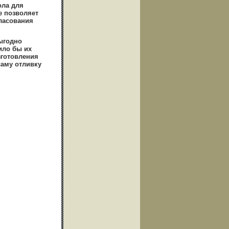
ола для
е позволяет
ласования
ыгодно
ило бы их
зготовления
аму отливку