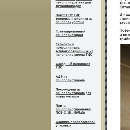
пенополиуретана для
техно
трубопроводов
Китая
В на
Плита ППУ ТИС
колич
теплоизоляционная из
пенополиуретана
техно
Потен
Гранулированный
и ко
пенополистирол
триб
Сегменты и
полуцилиндры
теплоизоляционные из
пенополистирола ТИС
Фасадный пенопласт
ТИС
АДЭ из
пенополистирола
Пеномодели из
пенополистирола для
литья металла
Плиты
пенополистирольные
ПСБ-С-15....50Лайт
Фабрика пенопластовой
упаковки