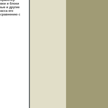
овки и блоки
вые и другие
асса его
 сравнению с