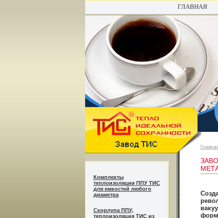
ГЛАВНАЯ
Главна
ЗАВО
МЕТА
Комплекты
теплоизоляции ППУ ТИС
для емкостей любого
Созда
диаметра
револ
ваку
Cкорлупа ППУ,
формо
теплоизоляция ТИС из