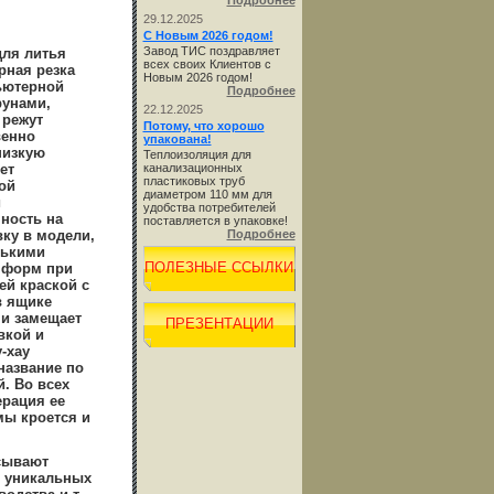
Подробнее
29.12.2025
С Новым 2026 годом!
Завод ТИС поздравляет
для литья
всех своих Клиентов с
рная резка
Новым 2026 годом!
ьютерной
Подробнее
рунами,
22.12.2025
 режут
Потому, что хорошо
венно
упакована!
низкую
Теплоизоляция для
ет
канализационных
пластиковых труб
ой
диаметром 110 мм для
и
удобства потребителей
ность на
поставляется в упаковке!
ку в модели,
Подробнее
лькими
ПОЛЕЗНЫЕ ССЫЛКИ
и форм при
ей краской с
в ящике
 и замещает
ПРЕЗЕНТАЦИИ
вкой и
-хау
название по
. Во всех
ерация ее
мы кроется и
асывают
я уникальных