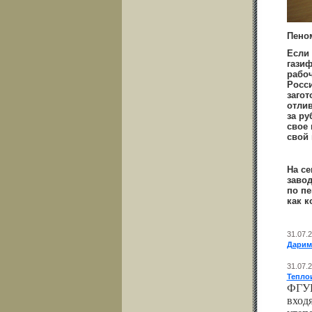
Пено
Если 
газиф
рабоч
Росси
загот
отлив
за ру
свое
свой 
На се
заво
по п
как к
31.07.
Дарим 
31.07.
Тепло
ФГУП
вход