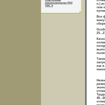
отлив
Эластичный
пенополиуретан ППУ
п.) и
ТИС Э
газа 
путем
Вся ф
мину
сбор
Особ
25...
Каче
охлаж
потер
выпол
пыли
Таким
латун
как в
пено
Низки
разме
эконо
отлив
Трудо
40...
отлив
молот