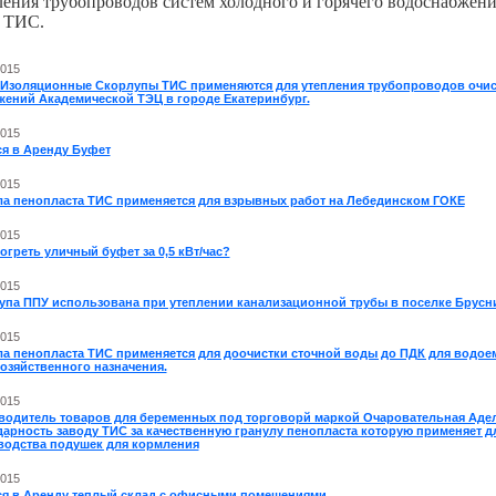
ления трубопроводов систем холодного и горячего водоснабжени
 ТИС.
2015
 Изоляционные Скорлупы ТИС применяются для утепления трубопроводов очи
жений Академической ТЭЦ в городе Екатеринбург.
2015
ся в Аренду Буфет
2015
ла пенопласта ТИС применяется для взрывных работ на Лебединском ГОКЕ
2015
огреть уличный буфет за 0,5 кВт/час?
2015
упа ППУ использована при утеплении канализационной трубы в поселке Брусн
2015
ла пенопласта ТИС применяется для доочистки сточной воды до ПДК для водое
озяйственного назначения.
2015
водитель товаров для беременных под торговорй маркой Очаровательная Аде
дарность заводу ТИС за качественную гранулу пенопласта которую применяет д
водства подушек для кормления
2015
ся в Аренду теплый склад с офисными помещениями