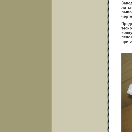
Заво
лить
выпол
черт
Пред
тесн
конк
пено
при э