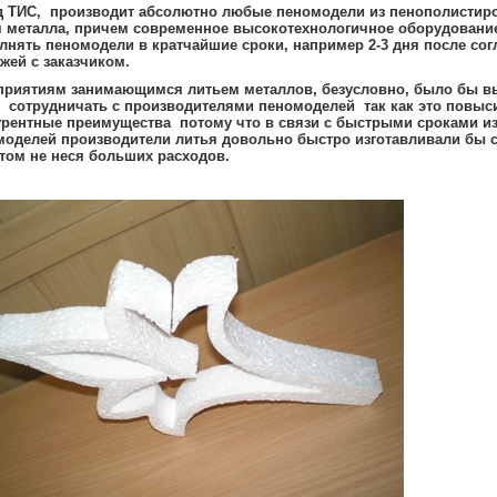
д ТИС, производит абсолютно любые пеномодели из пенополистир
я металла, причем современное высокотехнологичное оборудовани
нять пеномодели в кратчайшие сроки, например 2-3 дня после сог
ежей с заказчиком.
приятиям занимающимся литьем металлов, безусловно, было бы в
о сотрудничать с производителями пеномоделей так как это повыс
урентные преимущества потому что в связи с быстрыми сроками и
моделей производители литья довольно быстро изготавливали бы с
том не неся больших расходов.