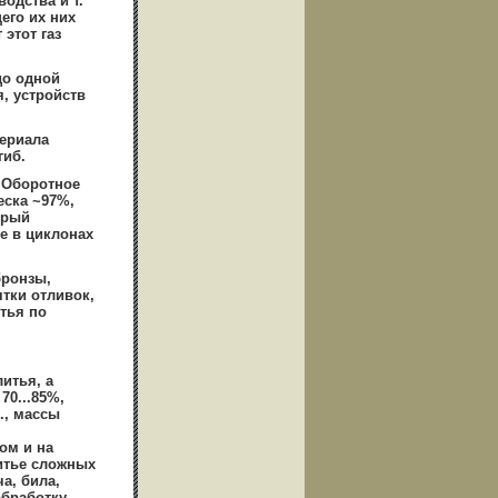
одства и т.
его их них
этот газ
до одной
, устройств
ериала
гиб.
 Оборотное
еска ~97%,
орый
е в циклонах
бронзы,
ятки отливок,
тья по
итья, а
70...85%,
ч., массы
ом и на
итье сложных
а, била,
обработку.