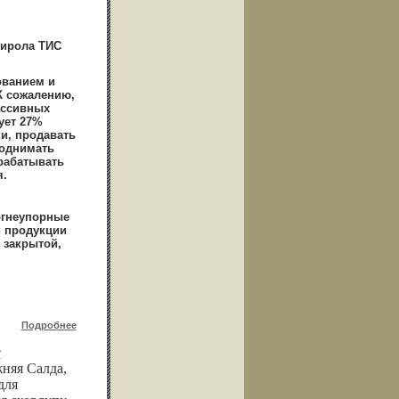
тирола ТИС
ованием и
К сожалению,
ассивных
ует 27%
и, продавать
поднимать
рабатывать
я.
огнеупорные
й продукции
 закрытой,
Подробнее
"
няя Салда,
для