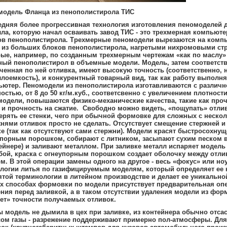
модель Фланца из пенополистирола ТИС
дняя более прогрессивная технология изготовления пеномоделей 
ла, которую начал осваивать завод ТИС - это трехмерная компьюте
ов пенополистирола. Трехмерные пеномодели вырезаются на комп
е из больших блоков пенополистирола, нагретыми нихромовыми ст
ые, например, по созданным трехмерным чертежам «как по маслу»
ный пенополистирол в объемные модели. Модель, затем соответст
енная по ней отливка, имеют высокую точность (соответственно, 
лоемкость), и конкурентный товарный вид, так как работу выполня
ьютер. Пеномодели из пенополистирола изготавливаются с различн
остью, от 8 до 50 кг/м.куб., соответсвенно с увеличением плотност
одели, повышаются физико-механические качества, такие как проч
 и прочность на сжатие. Свободно можно видеть, «пощупать» отлив
рять ее стенки, чего при обычной формовке для сложных с неско
нями отливок просто не сделать. Отсутствует смещение стержней 
е (так как отсутствуют сами стержни). Модели красят быстросохнущ
упорным порошком, собирают с литником, засыпают сухим песком 
ейнере) и заливают металлом. При заливке металл испаряет модель
бой, краска с огнеупорным порошком создает оболочку между отли
м. В этой операции замены одного на другое - весь «фокус» или ноу
логии литья по газифицируемым моделям, который определяет ее 
той терминологии в литейном производстве и делает ее уникальной
х способах формовки по модели присутствует предварительная оп
ния перед заливкой, а в таком отсутствии удаления модели из фор
ет» точности получаемых отливок.
 модель не дымила в цех при заливке, из контейнера обычно отс
сом газы - разрежение поддерживают примерно пол-атмосферы. Дл