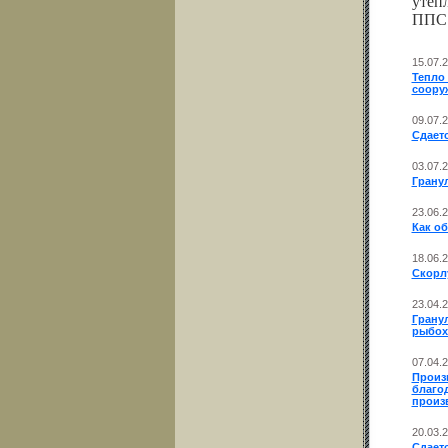
утеп
ППС
15.07.
Тепло
соору
09.07.
Сдает
03.07.
Грану
23.06.
Как об
18.06.
Скорл
23.04.
Грану
рыбох
07.04.
Произ
благо
произ
20.03.
Сдает