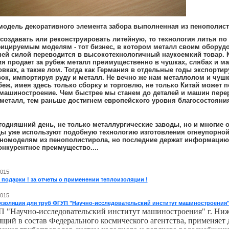
модель декоративного элемента забора выполненная из пенополис
создавать или реконструировать литейную, то технология литья по
ицируемым моделям - тот бизнес, в котором металл своим оборуд
ей силой переводится в высокотехнологичный наукоемкий товар. 
я продает за рубеж металл преимущественно в чушках, слябах и м
овках, а также лом. Тогда как Германия в отдельные годы экспортир
ок, импортируя руду и металл. Не вечно же нам металлолом и чушк
беж, имея здесь только сборку и торговлю, не только Китай может 
 машиностроение. Чем быстрее мы станем до деталей и машин пере
металл, тем раньше достигнем европейского уровня благосостояни
годняшний день, не только металлургические заводы, но и многие 
ды уже используют подобную технологию изготовления огнеупорно
еномоделям из пенополистирола, но последние держат информацию
онкурентное преимущество....
2015
подарки ! за отчеты о применении теплоизоляции !
2015
изоляция для труб ФГУП "Научно-исследовательский институт машиностроения
 "Научно-исследовательский институт машиностроения" г. Ниж
ящий в состав Федерального космического агентства, применяет 