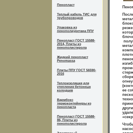
Пенопласт
Пено
После
Теплый кабель ТИС для
трубопроводов
метал
блок
Упаковка из
резк
пенополиуретана ППУ
котор
блоч
Пенопласт ГОСТ 15588-
получ
2014, Плиты из
метал
пенополистирола
комп
плотн
Жидкий пенопласт
пеном
Penomassa
изгиб
проме
Плиты ППУ ГОСТ 56590-
стерж
2016
сборк
огне
Теплоизоляция для
(конт
утепления бетонных
ее со
колодцев
песко
техно
Вармбокс
приня
термоконтейнеры из
пенопласта
други
удале
Пенопласт ГОСТ 15588-
«секр
86, Плиты из
пенополистирола
Чтобы
насо