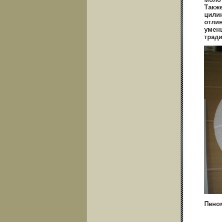
Также
цилин
отлив
умень
трад
Пено