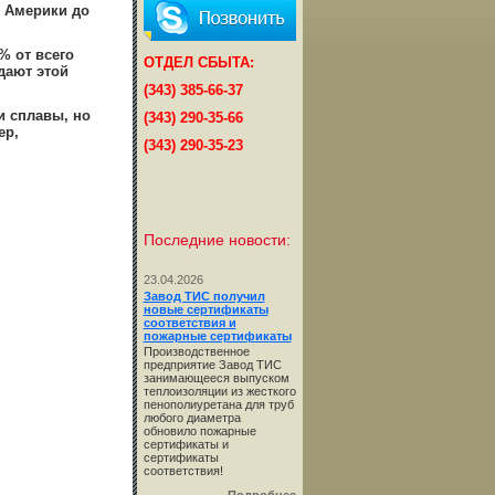
т Америки до
% от всего
ОТДЕЛ СБЫТА:
дают этой
(343) 385-66-37
и сплавы, но
(343) 290-35-66
ер,
(343) 290-35-23
Последние новости:
23.04.2026
Завод ТИС получил
новые сертификаты
соответствия и
пожарные сертификаты
Производственное
предприятие Завод ТИС
занимающееся выпуском
теплоизоляции из жесткого
пенополиуретана для труб
любого диаметра
обновило пожарные
сертификаты и
сертификаты
соответствия!