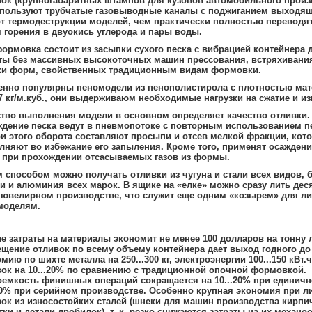
ок (крупногабаритных штампов для кузовов автомобильного произв
спользуют трубчатые газовыводные каналы с поджиганием выходящ
от термодеструкции моделей, чем практически полностью переводят 
 горения в двуокись углерода и пары воды.
ормовка состоит из засыпки сухого песка с вибрацией контейнера 
ты без массивных высокоточных машин прессования, встряхивания
ки форм, свойственных традиционным видам формовки.
енно популярны пеномодели из пенополистирола с плотностью мат
27 кг/м.куб., они выдерживаюм необходимые нагрузки на сжатие и из
ство выполнения модели в основном определяет качество отливки.
дение песка ведут в пневмопотоке с повторным использованием п
и этого оборота составляют просыпи и отсев мелкой фракции, кот
няют во избежание его запыления. Кроме того, применят осаждени
 при прохождении отсасываемых газов из формы.
 способом можно получать отливки из чугуна и стали всех видов, 
и и алюминия всех марок. В ящике на «елке» можно сразу лить дес
 ювелирном производстве, что служит еще одним «козырем» для ли
моделям.
е затраты на материалы экономит не менее 100 долларов на тонну л
щение отливок по всему объему контейнера дает выход годного до 
мию по шихте металла на 250...300 кг, электроэнергии 100...150 кВт.
ок на 10...20% по сравнению с традиционной опочной формовкой.
емкость финишных операций сокращается на 10...20% при единичн
60% при серийном производстве. Особенно крупная экономия при л
ок из износостойких сталей (шнеки для машин производства кирпич
ки и детали дробилок), т. к. резко снижаются затраты на их механо