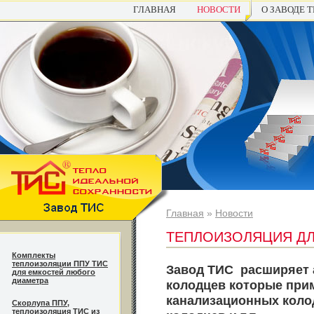
ГЛАВНАЯ
НОВОСТИ
О ЗАВОДЕ 
Главная
»
Новости
ТЕПЛОИЗОЛЯЦИЯ ДЛ
Комплекты
теплоизоляции ППУ ТИС
Завод ТИС расширяет 
для емкостей любого
диаметра
колодцев которые прим
канализационных коло
Cкорлупа ППУ,
теплоизоляция ТИС из