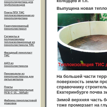
колодцев и т.п.
пенополиуретана для
трубопроводов
Выпущена новая теплои
Плита ППУ ТИС
теплоизоляционная из
пенополиуретана
Гранулированный
пенополистирол
Сегменты и
полуцилиндры
теплоизоляционные из
пенополистирола ТИС
Фасадный пенопласт
ТИС
АДЭ из
пенополистирола
Пеномодели из
На большей части терр
пенополистирола для
литья металла
поверхность земли про
справочнику строитель
Плиты
пенополистирольные
Екатеринбурге почва з
ПСБ-С-15....50Лайт
Зимой верхняя часть б
Фабрика пенопластовой
упаковки
тоже промерзает на гл