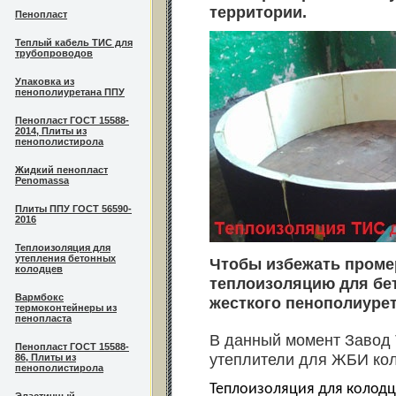
территории.
Пенопласт
Теплый кабель ТИС для
трубопроводов
Упаковка из
пенополиуретана ППУ
Пенопласт ГОСТ 15588-
2014, Плиты из
пенополистирола
Жидкий пенопласт
Penomassa
Плиты ППУ ГОСТ 56590-
2016
Теплоизоляция для
утепления бетонных
Чтобы избежать проме
колодцев
теплоизоляцию для бе
Вармбокс
жесткого пенополиурет
термоконтейнеры из
пенопласта
В данный момент Завод 
Пенопласт ГОСТ 15588-
утеплители для ЖБИ кол
86, Плиты из
пенополистирола
Теплоизоляция для колодц