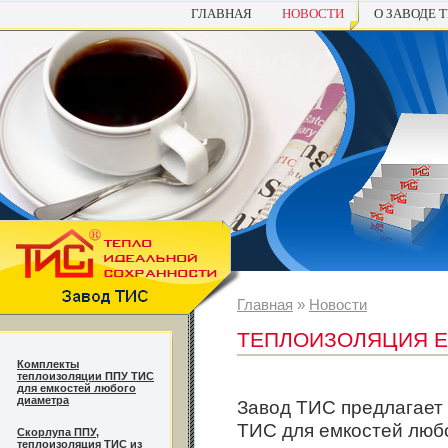
ГЛАВНАЯ
НОВОСТИ
О ЗАВОДЕ 
Главная
»
Новости
ТЕПЛОИЗОЛЯЦИЯ Е
Комплекты
теплоизоляции ППУ ТИС
для емкостей любого
диаметра
Завод ТИС
предлагает
ТИС для емкостей любо
Cкорлупа ППУ,
теплоизоляция ТИС из