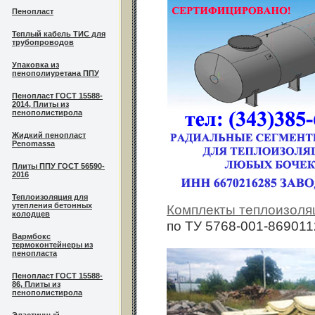
Пенопласт
Теплый кабель ТИС для
трубопроводов
Упаковка из
пенополиуретана ППУ
Пенопласт ГОСТ 15588-
2014, Плиты из
пенополистирола
Жидкий пенопласт
Penomassa
Плиты ППУ ГОСТ 56590-
2016
Теплоизоляция для
утепления бетонных
Комплекты теплоизоля
колодцев
по ТУ 5768-001-869011
Вармбокс
термоконтейнеры из
пенопласта
Пенопласт ГОСТ 15588-
86, Плиты из
пенополистирола