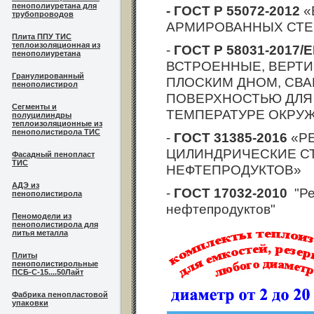
пенополиуретана для
- ГОСТ Р 55072-2012
«
трубопроводов
АРМИРОВАННЫХ СТЕ
Плита ППУ ТИС
теплоизоляционная из
-
ГОСТ Р 58031-2017/
пенополиуретана
ВСТРОЕННЫЕ, ВЕРТИ
Гранулированный
ПЛОСКИМ ДНОМ, СВА
пенополистирол
ПОВЕРХНОСТЬЮ ДЛЯ
Сегменты и
ТЕМПЕРАТУРЕ ОКРУ
полуцилиндры
теплоизоляционные из
пенополистирола ТИС
-
ГОСТ 31385-2016
«Р
ЦИЛИНДРИЧЕСКИЕ СТ
Фасадный пенопласт
ТИС
НЕФТЕПРОДУКТОВ»
АДЭ из
-
ГОСТ 17032-2010
"Ре
пенополистирола
нефтепродуктов"
Пеномодели из
пенополистирола для
литья металла
Плиты
пенополистирольные
ПСБ-С-15....50Лайт
Фабрика пенопластовой
упаковки