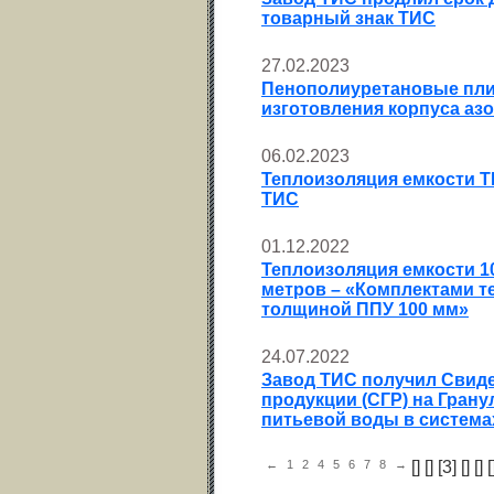
товарный знак ТИС
27.02.2023
Пенополиуретановые пли
изготовления корпуса азо
06.02.2023
Теплоизоляция емкости T
ТИС
01.12.2022
Теплоизоляция емкости 10
метров – «Комплектами т
толщиной ППУ 100 мм»
24.07.2022
Завод ТИС получил Свиде
продукции (СГР) на Гран
питьевой воды в система
←
1
2
4
5
6
7
8
→
[
] [
] [3] [
] [
] [