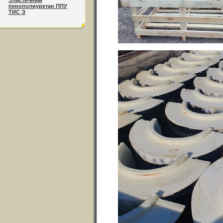
Эластичный
пенополиуретан ППУ
ТИС Э