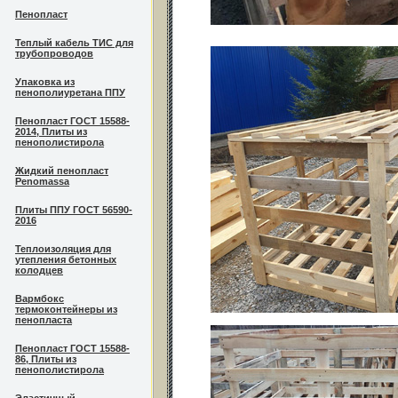
Пенопласт
Теплый кабель ТИС для
трубопроводов
Упаковка из
пенополиуретана ППУ
Пенопласт ГОСТ 15588-
2014, Плиты из
пенополистирола
Жидкий пенопласт
Penomassa
Плиты ППУ ГОСТ 56590-
2016
Теплоизоляция для
утепления бетонных
колодцев
Вармбокс
термоконтейнеры из
пенопласта
Пенопласт ГОСТ 15588-
86, Плиты из
пенополистирола