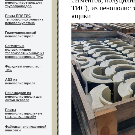
сегментов, полуцили
пенополиуретана для
трубопроводов
ТИС), из пенополист
ящики
Плита ППУ ТИС
теплоизоляционная из
пенополиуретана
Гранулированный
пенополистирол
Сегменты и
полуцилиндры
теплоизоляционные из
пенополистирола ТИС
Фасадный пенопласт
ТИС
АДЭ из
пенополистирола
Пеномодели из
пенополистирола для
литья металла
Плиты
пенополистирольные
ПСБ-С-15....50Лайт
Фабрика пенопластовой
упаковки