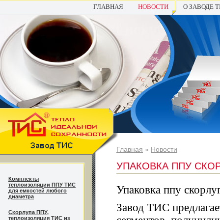
ГЛАВНАЯ
НОВОСТИ
О ЗАВОДЕ 
Главная
»
Новости
УПАКОВКА ППУ СКО
Комплекты
теплоизоляции ППУ ТИС
Упаковка ппу скорлу
для емкостей любого
диаметра
Завод ТИС предлагае
Cкорлупа ППУ,
теплоизоляция ТИС из