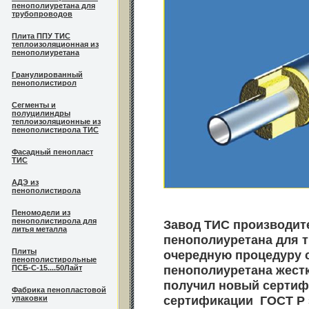
пенополиуретана для
трубопроводов
Плита ППУ ТИС
теплоизоляционная из
пенополиуретана
Гранулированный
пенополистирол
Сегменты и
полуцилиндры
теплоизоляционные из
пенополистирола ТИС
Фасадный пенопласт
ТИС
АДЭ из
пенополистирола
Пеномодели из
пенополистирола для
Завод ТИС производит
литья металла
пенополиуретана для 
Плиты
очередную процедуру 
пенополистирольные
пенополиуретана жестк
ПСБ-С-15....50Лайт
получил новый сертиф
Фабрика пенопластовой
сертификации ГОСТ Р 
упаковки