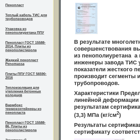
Пенопласт
Теплый кабель ТИС для
трубопроводов
Упаковка из
пенополиуретана ППУ
В результате многолет
Пенопласт ГОСТ 15588-
2014, Плиты из
совершенствования вы
пенополистирола
из пенополиуретана а 
Жидкий пенопласт
инженеры завода ТИС 
Penomassa
показатели жесткого п
Плиты ППУ ГОСТ 56590-
производит сегменты 
2016
трубопроводов.
Теплоизоляция для
утепления бетонных
Характеристики Предел
колодцев
линейной деформации у
Вармбокс
результатам сертифик
термоконтейнеры из
2
пенопласта
(3,3) МПа (кг/см
)
Пенопласт ГОСТ 15588-
Результаты сертифика
86, Плиты из
пенополистирола
сертификату соответст