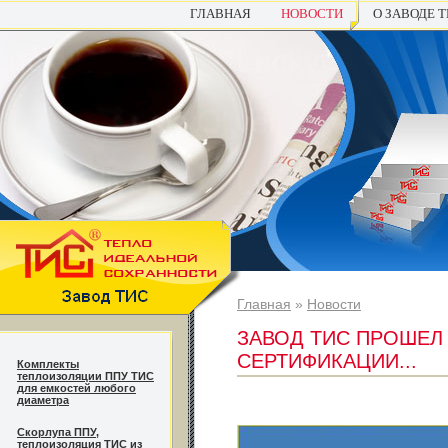
ГЛАВНАЯ
НОВОСТИ
О ЗАВОДЕ 
Главная
»
Новости
ЗАВОД ТИС ПРОШЕЛ
СЕРТИФИКАЦИИ...
Комплекты
теплоизоляции ППУ ТИС
для емкостей любого
диаметра
Cкорлупа ППУ,
теплоизоляция ТИС из