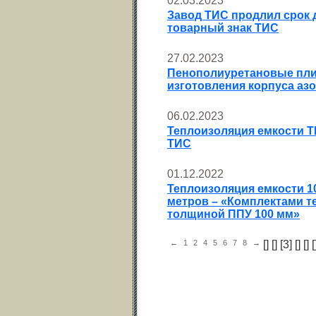
02.03.2023
Завод ТИС продлил срок 
товарный знак ТИС
27.02.2023
Пенополиуретановые пли
изготовления корпуса азо
06.02.2023
Теплоизоляция емкости T
ТИС
01.12.2022
Теплоизоляция емкости 10
метров – «Комплектами т
толщиной ППУ 100 мм»
←
1
2
4
5
6
7
8
→
[
] [
] [3] [
] [
] [