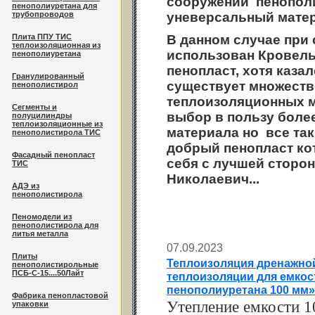
сооружений пенопол
пенополиуретана для
трубопроводов
уневерсальный матери
Плита ППУ ТИС
В данном случае при
теплоизоляционная из
использован Кровел
пенополиуретана
пенопласт, хотя каза
Гранулированный
существует множеств
пенополистирол
теплоизоляционных 
Сегменты и
выбор в пользу боле
полуцилиндры
теплоизоляционные из
материала но все та
пенополистирола ТИС
добрый пенопласт ко
Фасадный пенопласт
себя с лучшей сторон
ТИС
Николаевич...
АДЭ из
пенополистирола
Пеномодели из
пенополистирола для
литья металла
07.09.2023
Плиты
Теплоизоляция дренажной
пенополистирольные
ПСБ-С-15....50Лайт
теплоизоляции для емкос
пенополиуретана 100 мм»
Фабрика пенопластовой
Утепление емкости 1
упаковки