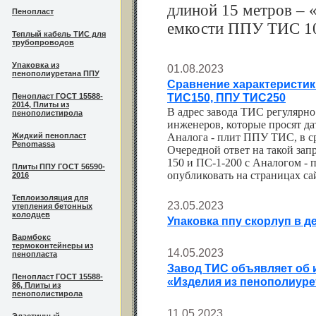
длиной 15 метров – 
Пенопласт
емкости ППУ ТИС 10
Теплый кабель ТИС для
трубопроводов
Упаковка из
01.08.2023
пенополиуретана ППУ
Сравнение характеристик 
ТИС150, ППУ ТИС250
Пенопласт ГОСТ 15588-
2014, Плиты из
В адрес завода ТИС регулярн
пенополистирола
инженеров, которые просят д
Жидкий пенопласт
Аналога - плит ППУ ТИС, в с
Penomassa
Очередной ответ на такой зап
150 и ПС-1-200 с Аналогом 
Плиты ППУ ГОСТ 56590-
опубликовать на страницах сай
2016
Теплоизоляция для
23.05.2023
утепления бетонных
колодцев
Упаковка ппу скорлуп в 
Вармбокс
термоконтейнеры из
14.05.2023
пенопласта
Завод ТИС объявляет об и
Пенопласт ГОСТ 15588-
«Изделия из пенополиуре
86, Плиты из
пенополистирола
11.05.2023