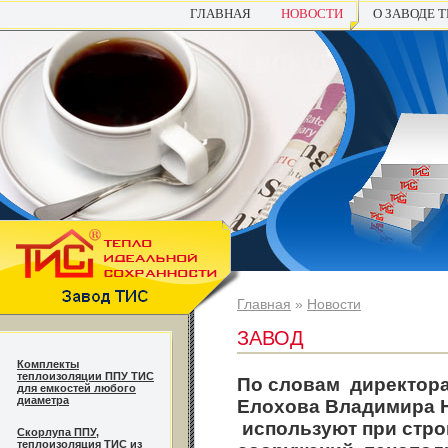
ГЛАВНАЯ
НОВОСТИ
О ЗАВОДЕ 
Главная
»
Новости
ЗАВОД
Комплекты
теплоизоляции ППУ ТИС
По словам директора
для емкостей любого
диаметра
Елохова Владимира Н
используют при стро
Cкорлупа ППУ,
теплоизоляция ТИС из