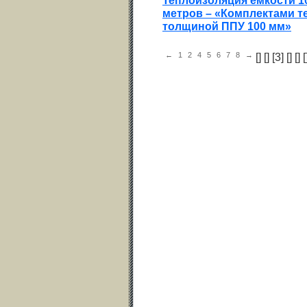
Теплоизоляция емкости 10
метров – «Комплектами т
толщиной ППУ 100 мм»
←
1
2
4
5
6
7
8
→
[
] [
] [3] [
] [
] [