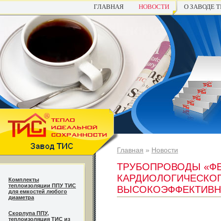
ГЛАВНАЯ
НОВОСТИ
О ЗАВОДЕ 
Главная
»
Новости
ТРУБОПРОВОДЫ «Ф
КАРДИОЛОГИЧЕСКОГ
Комплекты
теплоизоляции ППУ ТИС
ВЫСОКОЭФФЕКТИВН
для емкостей любого
диаметра
Cкорлупа ППУ,
теплоизоляция ТИС из