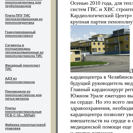
Осенью 2010 года, для те
пенополиуретана для
трубопроводов
систем ГВС и ХВС строите
Кардиологический Центр» 
Плита ППУ ТИС
теплоизоляционная из
крупная партия пенополи
пенополиуретана
Гранулированный
пенополистирол
Сегменты и
полуцилиндры
теплоизоляционные из
пенополистирола ТИС
Фасадный пенопласт
ТИС
Д
кардиоцентра в Челябинск
АДЭ из
пенополистирола
будущий руководитель мед
Главный кардиохирург реги
Пеномодели из
Южном Урале ежегодно вы
пенополистирола для
литья металла
на сердце. Но это всего л
здравоохранения, необход
Плиты
пенополистирольные
кардиоцентра позволит ув
ПСБ-С-15....50Лайт
вмешательств на сердце и 
Фабрика пенопластовой
медицинской помощи еще 
упаковки