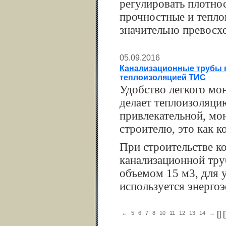
регулировать плотно
прочностные и тепло
значительно превос
05.09.2016
Канализационные трубы в
теплоизоляцией ТИС
Удобство легкого мо
делает теплоизоляци
привлекательной, мо
строителю, это как к
При строительстве к
канализационной тру
объемом 15 м3, для 
используется энерго
←
5
6
7
8
10
11
12
13
14
→
[
] [