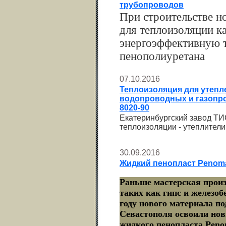
трубопроводов
При строительстве н
для теплоизоляции к
энергоэффективную 
пенополиуретана
07.10.2016
Теплоизоляция для утепл
водопроводных и газопр
8020-90
Екатеринбургский завод ТИ
теплоизоляции - утеплители
30.09.2016
Жидкий пенопласт Penoma
Раньше мастерская произ
таких как гипс и железоб
году нового материала по
Севастополя освоили нов
жидкого пенопласта Peno