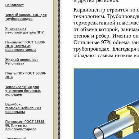
и других регионов.
Пенопласт
Кардиоцентр строится по
Теплый кабель ТИС для
технологиям. Трубопровод
трубопроводов
термореактивной пластмасс
от объема которой, занима
Упаковка из
пенополиуретана ППУ
стенок и ребер. Именно о
Остальные 97% объема зан
Пенопласт ГОСТ 15588-
2014, Плиты из
трубопроводах. Благодаря 
пенополистирола
обладают самым низким к
Жидкий пенопласт
Penomassa
Плиты ППУ ГОСТ 56590-
2016
Теплоизоляция для
утепления бетонных
колодцев
Вармбокс
термоконтейнеры из
пенопласта
Пенопласт ГОСТ 15588-
86, Плиты из
пенополистирола