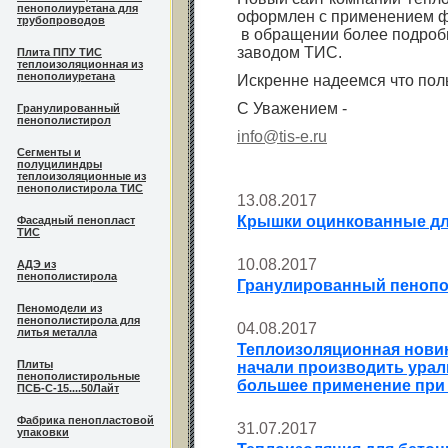
пенополиуретана для
оформлен с применением ф
трубопроводов
в обращении более подроб
заводом ТИС.
Плита ППУ ТИС
теплоизоляционная из
пенополиуретана
Искренне надеемся что пол
С Уважением -
Гранулированный
пенополистирол
info@tis-e.ru
Сегменты и
полуцилиндры
теплоизоляционные из
пенополистирола ТИС
13.08.2017
Крышки оцинкованные дл
Фасадный пенопласт
ТИС
10.08.2017
АДЭ из
пенополистирола
Гранулированный пенопо
Пеномодели из
пенополистирола для
04.08.2017
литья металла
Теплоизоляционная новин
Плиты
начали производить ураль
пенополистирольные
большее применение при
ПСБ-С-15....50Лайт
Фабрика пенопластовой
31.07.2017
упаковки