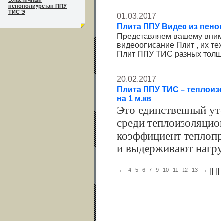
Эластичный
пенополиуретан ППУ
ТИС Э
01.03.2017
Плита ППУ Видео из пено
Представляем вашему вним
видеоописание Плит , их те
Плит ППУ ТИС разных толщи
20.02.2017
Плита ППУ ТИС – теплоиз
на 1 м.кв
Это единственный ут
среди теплоизоляцио
коэффициент теплопр
и выдерживают нагруз
←
4
5
6
7
9
10
11
12
13
→
[
] [
] 