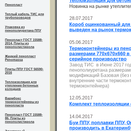
Теплоизоляция для бетон
Пенопласт
Новинка на рынке утеплите
Теплый кабель ТИС для
трубопроводов
28.07.2017
Короб оцинкованный для 
Упаковка из
выведен на рынок термо
пенополиуретана ППУ
Пенопласт ГОСТ 15588-
05.06.2017
2014, Плиты из
пенополистирола
Термоконтейнеры из пен
размерами 770х670х660 в
Жидкий пенопласт
серийное производство
Penomassa
Завод ТИС в Июне 2017 год
Плиты ППУ ГОСТ 56590-
пенополиуретана размерам
2016
модификаций Базовая (без 
внутренние части термокон
Теплоизоляция для
термоконтейнера)
утепления бетонных
колодцев
12.05.2017
Вармбокс
термоконтейнеры из
Комплект теплоизоляции
пенопласта
Пенопласт ГОСТ 15588-
14.04.2017
86, Плиты из
пенополистирола
Буи ППУ, поплавки ППУ, О
производить в Екатеринб