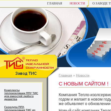
ГЛАВНАЯ
НОВОСТИ
О ЗАВОДЕ 
Главная
»
Новости
С НОВЫМ САЙТОМ !
Комплекты
теплоизоляции ППУ ТИС
Компания Тепло-изолсервис
для емкостей любого
годом и желает в новом год
диаметра
же объявляет о обновлении
Cкорлупа ППУ,
теплоизоляция ТИС из
Новый сайт компании Тепло