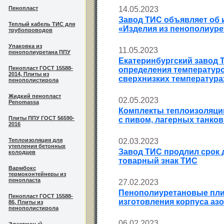
Пенопласт
14.05.2023
Завод ТИС объявляет об и
Теплый кабель ТИС для
«Изделия из пенополиуре
трубопроводов
Упаковка из
11.05.2023
пенополиуретана ППУ
Екатеринбургский завод Т
Пенопласт ГОСТ 15588-
определения температуро
2014, Плиты из
сверхнизких температурах
пенополистирола
Жидкий пенопласт
02.05.2023
Penomassa
Комплекты теплоизоляци
Плиты ППУ ГОСТ 56590-
с пивом, лагерных танков
2016
Теплоизоляция для
02.03.2023
утепления бетонных
Завод ТИС продлил срок 
колодцев
товарный знак ТИС
Вармбокс
термоконтейнеры из
пенопласта
27.02.2023
Пенополиуретановые пли
Пенопласт ГОСТ 15588-
изготовления корпуса азо
86, Плиты из
пенополистирола
06.02.2023