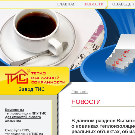
ГЛАВНАЯ
НОВОСТИ
О ЗАВОДЕ 
Главная
НОВОСТИ
Комплекты
теплоизоляции ППУ ТИС
для емкостей любого
В данном разделе Вы мож
диаметра
о новинках теплоизоляци
Cкорлупа ППУ,
реальных объектах, об и
теплоизоляция ТИС из