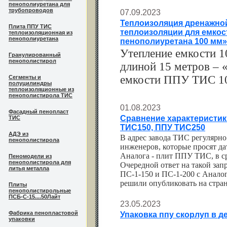
пенополиуретана для
трубопроводов
07.09.2023
Теплоизоляция дренажной
Плита ППУ ТИС
теплоизоляции для емкос
теплоизоляционная из
пенополиуретана
пенополиуретана 100 мм»
Утепление емкости 1
Гранулированный
пенополистирол
длиной 15 метров – 
емкости ППУ ТИС 10
Сегменты и
полуцилиндры
теплоизоляционные из
пенополистирола ТИС
01.08.2023
Фасадный пенопласт
Сравнение характеристик 
ТИС
ТИС150, ППУ ТИС250
АДЭ из
В адрес завода ТИС регулярн
пенополистирола
инженеров, которые просят д
Аналога - плит ППУ ТИС, в с
Пеномодели из
пенополистирола для
Очередной ответ на такой зап
литья металла
ПС-1-150 и ПС-1-200 с Анал
решили опубликовать на стран
Плиты
пенополистирольные
ПСБ-С-15....50Лайт
23.05.2023
Фабрика пенопластовой
Упаковка ппу скорлуп в 
упаковки