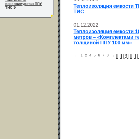
Эластичный
пенополиуретан ППУ
Теплоизоляция емкости T
ТИС Э
ТИС
01.12.2022
Теплоизоляция емкости 10
метров – «Комплектами т
толщиной ППУ 100 мм»
←
1
2
4
5
6
7
8
→
[
] [
] [3] [
] [
] [