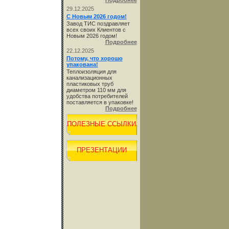
Подробнее
29.12.2025
С Новым 2026 годом!
Завод ТИС поздравляет
всех своих Клиентов с
Новым 2026 годом!
Подробнее
22.12.2025
Потому, что хорошо
упакована!
Теплоизоляция для
канализационных
пластиковых труб
диаметром 110 мм для
удобства потребителей
поставляется в упаковке!
Подробнее
ПОЛЕЗНЫЕ ССЫЛКИ
ПРЕЗЕНТАЦИИ