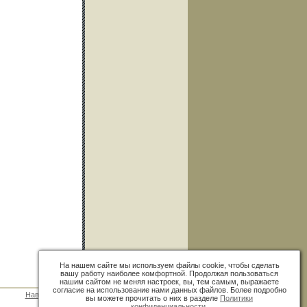
На нашем сайте мы используем файлы cookie, чтобы сделать
вашу работу наиболее комфортной. Продолжая пользоваться
нашим сайтом не меняя настроек, вы, тем самым, выражаете
согласие на использование нами данных файлов. Более подробно
Наверх
»
вы можете прочитать о них в разделе
Политики
конфиденциальности
.