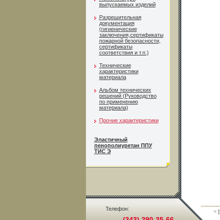
выпускаемых изделий
Разрешительная
документация
(гигиенические
заключения,сертификаты
пожарной безопасности,
сертификаты
соответствия и т.п.)
Технические
характеристики
материала
Альбом технических
решений (Руководство
по применению
материала)
Прочие характеристики
Эластичный
пенополиуретан ППУ
ТИС Э
Телефон:
«
(343) 290-35-66