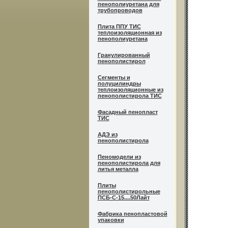
пенополиуретана для
трубопроводов
Плита ППУ ТИС
теплоизоляционная из
пенополиуретана
Гранулированный
пенополистирол
Сегменты и
полуцилиндры
теплоизоляционные из
пенополистирола ТИС
Фасадный пенопласт
ТИС
АДЭ из
пенополистирола
Пеномодели из
пенополистирола для
литья металла
Плиты
пенополистирольные
ПСБ-С-15....50Лайт
Фабрика пенопластовой
упаковки