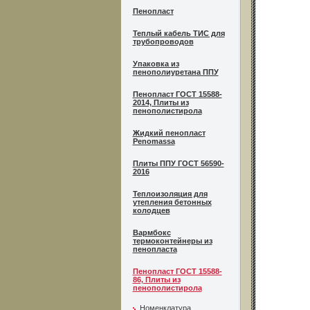
Пенопласт
Теплый кабель ТИС для
трубопроводов
Упаковка из
пенополиуретана ППУ
Пенопласт ГОСТ 15588-
2014, Плиты из
пенополистирола
Жидкий пенопласт
Penomassa
Плиты ППУ ГОСТ 56590-
2016
Теплоизоляция для
утепления бетонных
колодцев
Вармбокс
термоконтейнеры из
пенопласта
Пенопласт ГОСТ 15588-
86, Плиты из
пенополистирола
Номенклатура