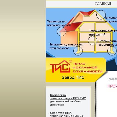
ГЛАВНАЯ
Главна
ПРОЧ
Комплекты
теплоизоляции ППУ ТИС
для емкостей любого
диаметра
Cкорлупа ППУ,
теплоизоляция ТИС из