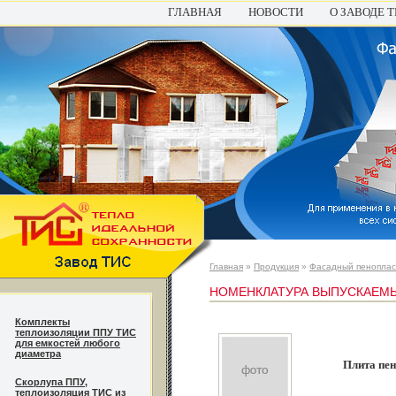
ГЛАВНАЯ
НОВОСТИ
О ЗАВОДЕ 
Главная
»
Продукция
»
Фасадный пеноплас
НОМЕНКЛАТУРА ВЫПУСКАЕМ
Комплекты
теплоизоляции ППУ ТИС
для емкостей любого
диаметра
Плита пе
Cкорлупа ППУ,
теплоизоляция ТИС из