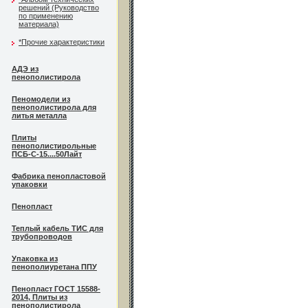
решений (Руководство
по применению
материала)
*Прочие характеристики
АДЭ из
пенополистирола
Пеномодели из
пенополистирола для
литья металла
Плиты
пенополистирольные
ПСБ-С-15....50Лайт
Фабрика пенопластовой
упаковки
Пенопласт
Теплый кабель ТИС для
трубопроводов
Упаковка из
пенополиуретана ППУ
Пенопласт ГОСТ 15588-
2014, Плиты из
пенополистирола