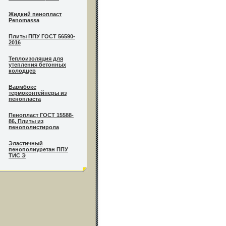
Жидкий пенопласт
Penomassa
Плиты ППУ ГОСТ 56590-
2016
Теплоизоляция для
утепления бетонных
колодцев
Вармбокс
термоконтейнеры из
пенопласта
Пенопласт ГОСТ 15588-
86, Плиты из
пенополистирола
Эластичный
пенополиуретан ППУ
ТИС Э