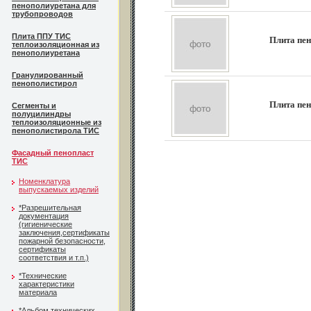
пенополиуретана для
трубопроводов
Плита ППУ ТИС
Плита пе
теплоизоляционная из
пенополиуретана
Гранулированный
пенополистирол
Плита пе
Сегменты и
полуцилиндры
теплоизоляционные из
пенополистирола ТИС
Фасадный пенопласт
ТИС
Номенклатура
выпускаемых изделий
*Разрешительная
документация
(гигиенические
заключения,сертификаты
пожарной безопасности,
сертификаты
соответствия и т.п.)
*Технические
характеристики
материала
*Альбом технических