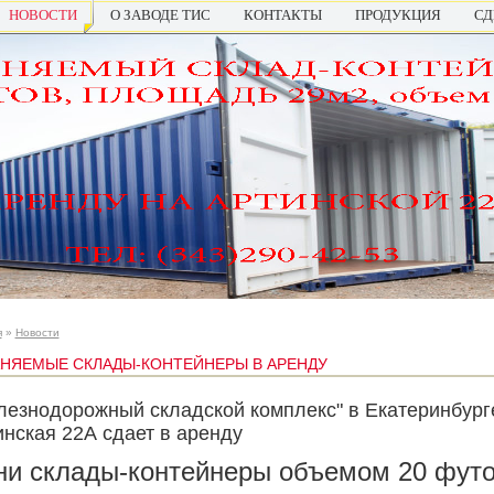
НОВОСТИ
О ЗАВОДЕ ТИС
КОНТАКТЫ
ПРОДУКЦИЯ
СД
я
»
Новости
НЯЕМЫЕ СКЛАДЫ-КОНТЕЙНЕРЫ В АРЕНДУ
лезнодорожный складской комплекс" в Екатеринбурге
инская 22А сдает в аренду
ни склады-контейнеры объемом 20 футо