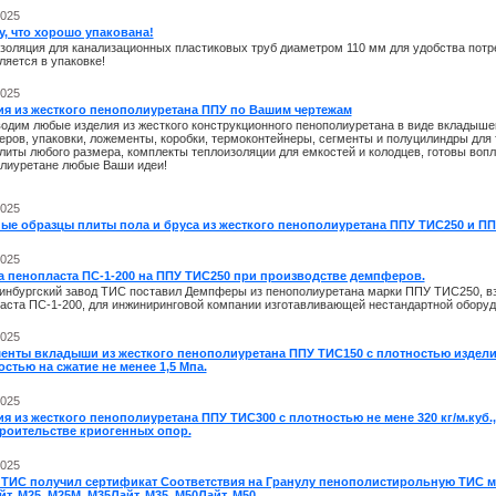
2025
, что хорошо упакована!
золяция для канализационных пластиковых труб диаметром 110 мм для удобства потр
ляется в упаковке!
2025
ия из жесткого пенополиуретана ППУ по Вашим чертежам
одим любые изделия из жесткого конструкционного пенополиуретана в виде вкладышей
ров, упаковки, ложементы, коробки, термоконтейнеры, сегменты и полуцилиндры для
плиты любого размера, комплекты теплоизоляции для емкостей и колодцев, готовы вопл
лиуретане любые Ваши идеи!
2025
ые образцы плиты пола и бруса из жесткого пенополиуретана ППУ ТИС250 и ПП
2025
а пенопласта ПС-1-200 на ППУ ТИС250 при производстве демпферов.
инбургский завод ТИС поставил Демпферы из пенополиуретана марки ППУ ТИС250, в
аста ПС-1-200, для инжиниринговой компании изготавливающей нестандартной оборуд
2025
енты вкладыши из жесткого пенополиуретана ППУ ТИС150 с плотностью изделий
стью на сжатие не менее 1,5 Мпа.
2025
я из жесткого пенополиуретана ППУ ТИС300 с плотностью не мене 320 кг/м.куб.
троительстве криогенных опор.
2025
 ТИС получил сертификат Соответствия на Гранулу пенополистирольную ТИС м
т, М25, М25М, М35Лайт, М35, М50Лайт, М50