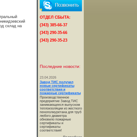
нтральный
ОТДЕЛ СБЫТА:
никидзевский
(343) 385-66-37
од склад на
(343) 290-35-66
(343) 290-35-23
Последние новости:
23.04.2026
Завод ТИС получил
новые сертификаты
соответствия и
пожарные сертификаты
Производственное
предприятие Завод ТИС
занимающееся выпуском
теплоизоляции из жесткого
пенополиуретана для труб
любого диаметра
обновило пожарные
сертификаты и
сертификаты
соответствия!