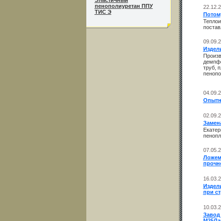
Эластичный
пенополиуретан ППУ
22.12.
ТИС Э
Потому
Теплои
постав
09.09.
Издел
Произв
демпфе
труб, 
пенопо
04.09.
Опытн
02.09.
Замен
Екатер
пенопл
07.05.
Ложем
прочно
16.03.
Издели
при с
10.03.
Завод
М25Лай