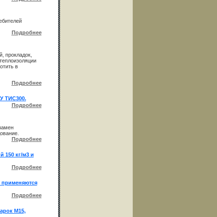
ебителей
Подробнее
, прокладок,
 теплоизоляции
отить в
Подробнее
У ТИС300.
Подробнее
замен
ование.
Подробнее
 150 кг/м3 и
Подробнее
, применяются
Подробнее
арок М15,