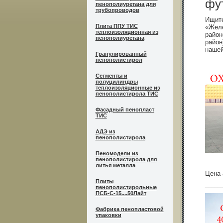
фу
пенополиуретана для
трубопроводов
Ищите
Плита ППУ ТИС
«Желе
теплоизоляционная из
район
пенополиуретана
район
нашей
Гранулированный
пенополистирол
Сегменты и
полуцилиндры
теплоизоляционные из
пенополистирола ТИС
Фасадный пенопласт
ТИС
АДЭ из
пенополистирола
Пеномодели из
пенополистирола для
литья металла
Цена 
Плиты
______
пенополистирольные
ПСБ-С-15....50Лайт
Фабрика пенопластовой
упаковки