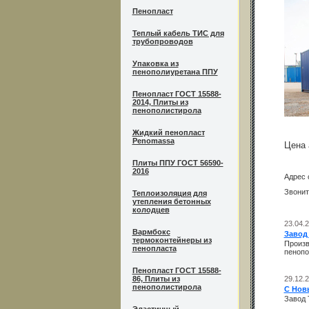
Пенопласт
Теплый кабель ТИС для
трубопроводов
Упаковка из
пенополиуретана ППУ
Пенопласт ГОСТ 15588-
2014, Плиты из
пенополистирола
Жидкий пенопласт
Penomassa
Цена 
Плиты ППУ ГОСТ 56590-
2016
Адрес 
Звонит
Теплоизоляция для
утепления бетонных
колодцев
23.04.
Вармбокс
Завод
термоконтейнеры из
Произв
пенопласта
пенопо
Пенопласт ГОСТ 15588-
86, Плиты из
29.12.
пенополистирола
С Нов
Завод 