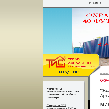
ГЛАВНАЯ
Главна
ОХРА
Комплекты
"Же
теплоизоляции ППУ ТИС
для емкостей любого
Арт
диаметра
ми
Cкорлупа ППУ,
теплоизоляция ТИС из