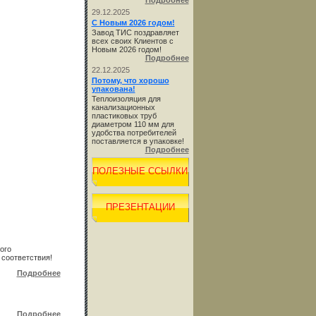
Подробнее
29.12.2025
С Новым 2026 годом!
Завод ТИС поздравляет
всех своих Клиентов с
Новым 2026 годом!
Подробнее
22.12.2025
Потому, что хорошо
упакована!
Теплоизоляция для
канализационных
пластиковых труб
диаметром 110 мм для
удобства потребителей
поставляется в упаковке!
Подробнее
ПОЛЕЗНЫЕ ССЫЛКИ
ПРЕЗЕНТАЦИИ
ого
соответствия!
Подробнее
Подробнее