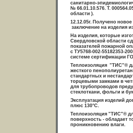
санитарно-эпидемиологи
№ 66.01.10.576. Т. 000564.
области ).
12.12.05г. Получено нов
заключение на изделия и
На изделия, которые изг
Свердловской области сд
показателей пожарной опас
с ТУ5768-002-55182353-20
системе сертификации ГО
Теплоизоляция "ТИС"®
д
жесткого пенополиуретан
стандартных и нестанда
торцевыми замками в чет
для трубопроводов пред
стеклоткани, фольги и бу
Эксплуатация изделий доп
плюс 130°С.
Теплоизоляция "ТИС"® д
поверхность - обладает т
проникновению влаги.