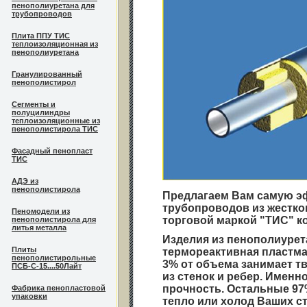
пенополиуретана для
трубопроводов
Плита ППУ ТИС
теплоизоляционная из
пенополиуретана
Гранулированный
пенополистирол
Сегменты и
полуцилиндры
теплоизоляционные из
пенополистирола ТИС
Фасадный пенопласт
ТИС
АДЭ из
пенополистирола
Предлагаем Вам самую э
трубопроводов из жестк
Пеномодели из
торговой маркой "ТИС" к
пенополистирола для
литья металла
Изделия из пенополиурета
Плиты
термореактивная пластмас
пенополистирольные
3% от объема занимает т
ПСБ-С-15....50Лайт
из стенок и ребер. Именн
прочность. Остальные 97
Фабрика пенопластовой
упаковки
тепло или холод Ваших с