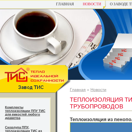
ГЛАВНАЯ
НОВОСТИ
О ЗАВОДЕ 
Главная
»
Новости
ТЕПЛОИЗОЛЯЦИЯ ТИ
ТРУБОПРОВОДОВ
Комплекты
теплоизоляции ППУ ТИС
для емкостей любого
диаметра
Теплоизоляция из пенопо
Cкорлупа ППУ,
теплоизоляция ТИС из