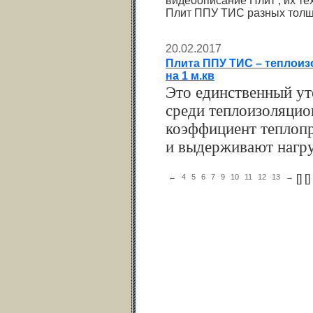
видеоописание Плит , их те
Плит ППУ ТИС разных толщи
20.02.2017
Плита ППУ ТИС – теплоиз
на 1 м.кв
Это единственный ут
среди теплоизоляцио
коэффициент теплопр
и выдерживают нагруз
←
4
5
6
7
9
10
11
12
13
→
[
] [
] 