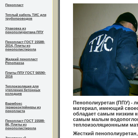
Пенопласт
Теплый кабель ТИС для
трубопроводов
Упаковка из
пенополиуретана ППУ
Пенопласт ГОСТ 15588-
2014, Плиты из
пенополистирола
Жидкий пенопласт
Penomassa
Плиты ППУ ГОСТ 56590-
2016
Теплоизоляция для
утепления бетонных
колодцев
Пенополиуретан (ППУ) - 
Вармбокс
термоконтейнеры из
материал, имеющий своео
пенопласта
обладает самым низким 
самым малым водопоглощ
Пенопласт ГОСТ 15588-
теплоизоляционными мат
86, Плиты из
пенополистирола
Жесткий пенополиуретан,