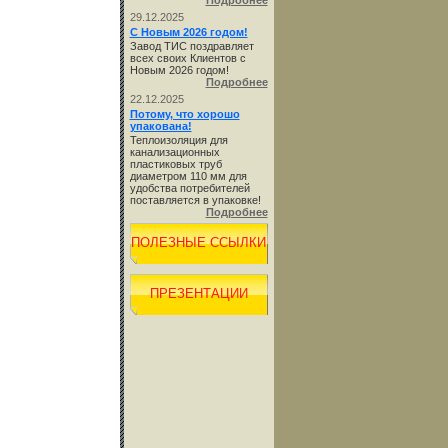
Подробнее
29.12.2025
С Новым 2026 годом!
Завод ТИС поздравляет
всех своих Клиентов с
Новым 2026 годом!
Подробнее
22.12.2025
Потому, что хорошо
упакована!
Теплоизоляция для
канализационных
пластиковых труб
диаметром 110 мм для
удобства потребителей
поставляется в упаковке!
Подробнее
ПОЛЕЗНЫЕ ССЫЛКИ
ПРЕЗЕНТАЦИИ