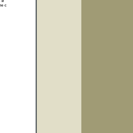
 и
е с