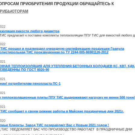
ОПРОСАМ ПРИОБРИТЕНИЯ ПРОДУКЦИИ ОБРАЩАЙТЕСЬ К
ТРИБЬЮТОРАМ
2022
изоляция емкости любого диаметра
 ТИС
предлагает к поставке комплекты теплоизоляции ППУ ТИС для емкостей любого 
2022
 ТИС прошел и подтвердил очередную сертификацию продукции Гранула
олистирольная ТИС произведенная по ТУ 2244-005-86901126-2012
2021
ННАЯ ТЕПЛОИЗОЛЯЦИЯ ДЛЯ УТЕПЛЕНИЯ БЕТОННЫХ КОЛОДЦЕВ КС, КВТ, КДК, 
ИЗВЕДЕННЫ ПО ГОСТ 8020-90
2021
ние! потребителям пенопласта ПС-1
2021
е теплоизоляционные плиты ППУ ТИС выдерживают нагрузку не менее 500 тонн
2021
 ТИС сообщает о своем режиме работы в Майские праздничные дни 2021г.
2020
емые Клиенты, Завод ТИС поздравляет Вас с Новым 2021 годом !
 ТИС УВЕДОМЛЯЕТ ВАС ЧТО ПРОИЗВОДСТВО РАБОТАЕТ В ПРАЗДНИЧНЫЕ ДНИ