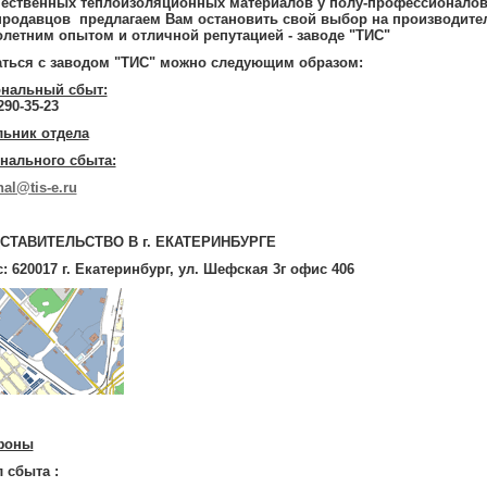
чественных теплоизоляционных материалов у полу-профессионалов
продавцов предлагаем Вам остановить свой выбор на производител
летним опытом и отличной репутацией - заводе "ТИС"
аться с заводом "ТИС" можно следующим образом:
ональный сбыт:
290-35-23
льник отдела
нального сбыта:
nal@tis-e.ru
СТАВИТЕЛЬСТВО В г. ЕКАТЕРИНБУРГЕ
: 620017 г. Екатеринбург, ул. Шефская 3г офис 406
фоны
 сбыта :