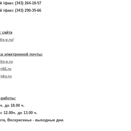
 /факс (343) 264-18-57
 /факс (343) 290-35-66
 сайта
tis-e.ru/
а электронной почты:
tis-e.ru
@r66.ru
@sky.ru
 работы:
ч. до 18.00 ч.
с 12.00ч. до 13.00 ч.
та, Воскресенье - выходные дни.