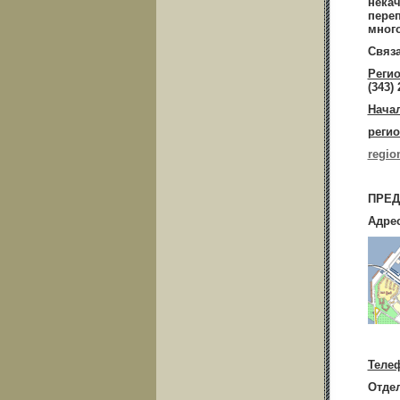
нека
пере
много
Связ
Реги
(343) 
Нача
регио
regio
ПРЕД
Адрес
Теле
Отдел