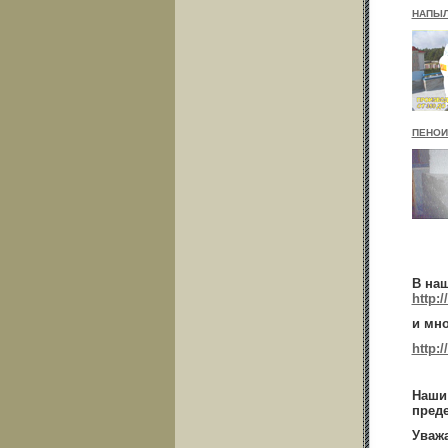
НАПЫЛ
ПЕНОИ
В на
http:
и мн
http:
Наши 
преде
Уваж