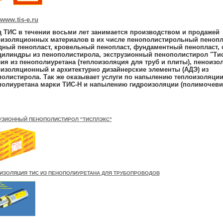
/www.tis-e.ru
 ТИС в течении восьми лет занимается производством и продажей
оизоляционных материалов в их числе пенополистирольный пенопл
ный пенопласт, кровельный пенопласт, фундаментный пенопласт, 
цилиндры из пенополистирола, экструзионный пенополистирол "Тис
ия из пенополиуретана (теплоизоляция для труб и плиты), пеноизо
изоляционный и архитектурно дизайнерские элементы (АДЭ) из
олистирола. Так же оказывает услуги по напылению теплоизоляции
полиуретана марки ТИС-Н и напылению гидроизоляции (полимочеви
УЗИОННЫЙ ПЕНОПОЛИСТИРОЛ "ТИСПЛЭКС"
ИЗОЛЯЦИЯ ТИС ИЗ ПЕНОПОЛИУРЕТАНА ДЛЯ ТРУБОПРОВОДОВ