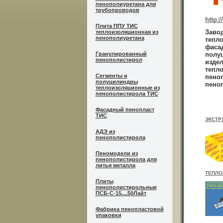
пенополиуретана для
трубопроводов
http:/
Плита ППУ ТИС
Завод
теплоизоляционная из
пенополиуретана
тепл
фасад
Гранулированный
полу
пенополистирол
издел
тепло
Сегменты и
пеноп
полуцилиндры
пено
теплоизоляционные из
пенополистирола ТИС
Фасадный пенопласт
ТИС
ЭКСТР
АДЭ из
пенополистирола
Пеномодели из
пенополистирола для
литья металла
ТЕПЛО
Плиты
пенополистирольные
ПСБ-С-15....50Лайт
Фабрика пенопластовой
упаковки