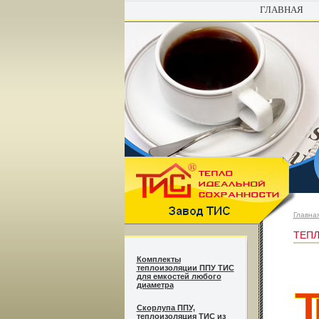
ГЛАВНАЯ
Главна
ТЕП
Комплекты
теплоизоляции ППУ ТИС
для емкостей любого
диаметра
Cкорлупа ППУ,
теплоизоляция ТИС из