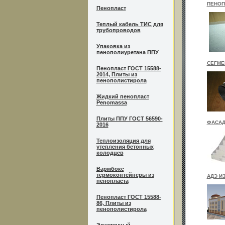
ПЕНОП
Пенопласт
Теплый кабель ТИС для
трубопроводов
Упаковка из
пенополиуретана ППУ
СЕГМЕ
Пенопласт ГОСТ 15588-
2014, Плиты из
пенополистирола
Жидкий пенопласт
Penomassa
Плиты ППУ ГОСТ 56590-
ФАСАД
2016
Теплоизоляция для
утепления бетонных
колодцев
Вармбокс
термоконтейнеры из
АДЭ И
пенопласта
Пенопласт ГОСТ 15588-
86, Плиты из
пенополистирола