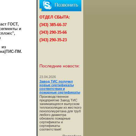
ОТДЕЛ СБЫТА:
аст ГОСТ,
(343) 385-66-37
сегменты и
(343) 290-35-66
плэкс",
л
(343) 290-35-23
 из
на)ТИС-ПМ.
Последние новости:
23.04.2026
Завод ТИС получил
новые сертификаты
соответствия и
пожарные сертификаты
Производственное
предприятие Завод ТИС
занимающееся выпуском
теплоизоляции из жесткого
пенополиуретана для труб
любого диаметра
обновило пожарные
сертификаты и
сертификаты
соответствия!