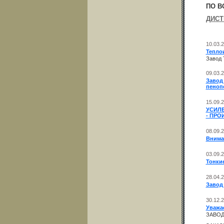
ПО В
ДИС
10.03.
Тепло
Завод
09.03.
Завод
пеноп
15.09.
УСИЛЕ
- ПРО
08.09.
Внима
03.09.
Тонки
28.04.
Завод
30.12.
Уважа
ЗАВОД