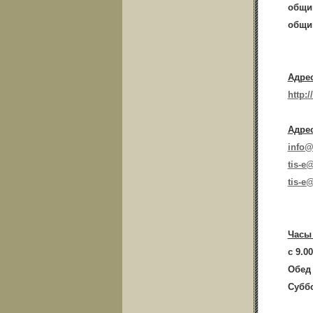
общий
общий
Адрес
http://
Адрес
info@
tis-e
tis-e
Часы
с 9.00
Обед 
Суббо