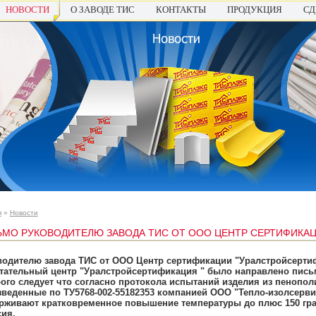
НОВОСТИ
О ЗАВОДЕ ТИС
КОНТАКТЫ
ПРОДУКЦИЯ
СД
я
»
Новости
МО РУКОВОДИТЕЛЮ ЗАВОДА ТИС ОТ ООО ЦЕНТР СЕРТИФИКА
водителю завода ТИС от ООО Центр сертификации "Уралстройсерти
тательный центр "Уралстройсертификация " было направлено пись
ого следует что согласно протокола испытаний изделия из пенопол
веденные по ТУ5768-002-55182353 компанией ООО "Тепло-изолсерви
рживают кратковременное повышение температуры до плюс 150 гр
ия.