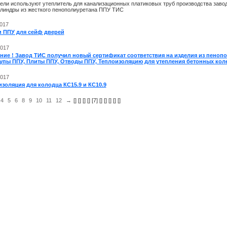
ели используют утеплитель для канализационных платиковых труб производства заво
линдры из жесткого пенополиуретана ППУ ТИС
2017
и ППУ для сейф дверей
2017
ние ! Завод ТИС получил новый сертификат соответствия на изделия из пенопо
упы ППУ, Плиты ППУ, Отводы ППУ, Теплоизоляцию для утепления бетонных коле
2017
золяция для колодца КС15.9 и КС10.9
4
5
6
8
9
10
11
12
→
[
] [
] [
] [
] [7] [
] [
] [
] [
] [
]