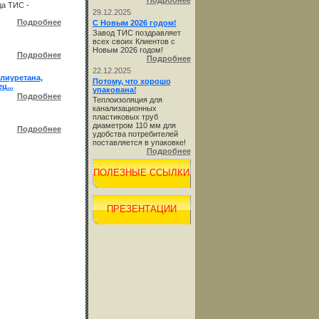
Подробнее
да ТИС -
29.12.2025
Подробнее
С Новым 2026 годом!
Завод ТИС поздравляет
всех своих Клиентов с
Новым 2026 годом!
Подробнее
Подробнее
22.12.2025
лиуретана,
Потому, что хорошо
ц...
упакована!
Подробнее
Теплоизоляция для
канализационных
пластиковых труб
диаметром 110 мм для
Подробнее
удобства потребителей
поставляется в упаковке!
Подробнее
ПОЛЕЗНЫЕ ССЫЛКИ
ПРЕЗЕНТАЦИИ