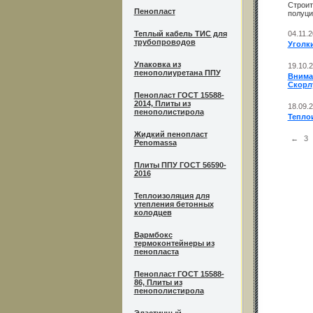
Строит
Пенопласт
полуци
Теплый кабель ТИС для
04.11.
трубопроводов
Уголк
Упаковка из
19.10.
пенополиуретана ППУ
Внима
Скорл
Пенопласт ГОСТ 15588-
2014, Плиты из
18.09.
пенополистирола
Теплои
Жидкий пенопласт
←
3
Penomassa
Плиты ППУ ГОСТ 56590-
2016
Теплоизоляция для
утепления бетонных
колодцев
Вармбокс
термоконтейнеры из
пенопласта
Пенопласт ГОСТ 15588-
86, Плиты из
пенополистирола