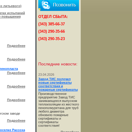
о литьевого)
атах испытаний
ОТДЕЛ СБЫТА:
ое повышения
(343) 385-66-37
(343) 290-35-66
(343) 290-35-23
Подробнее
Подробнее
Последние новости:
пенопласта
Подробнее
23.04.2026
Завод ТИС получил
новые сертификаты
соответствия и
Подробнее
пожарные сертификаты
Производственное
предприятие Завод ТИС
Подробнее
занимающееся выпуском
теплоизоляции из жесткого
пенополиуретана для труб
любого диаметра
ргском заводе
обновило пожарные
сертификаты и
Подробнее
сертификаты
соответствия!
оселке Рассоха