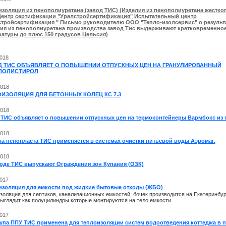
золяция из пенополиуретана (завод ТИС) (Изделия из пенополиуретана жестког
ентр сертификации "Уралстройсертификация" Испытательный центр
стройсертификация " Письмо руководителю ООО "Тепло-изолсервис" о результ
лия из пенополиуретана производства завод Тис выдерживают кратковременн
ратуры до плюс 150 градусов Цельсия)
2018
Д ТИС ОБЪЯВЛЯЕТ О ПОВЫШЕНИИ ОТПУСКНЫХ ЦЕН НА ГРАНУЛИРОВАННЫЙ
ПОЛИСТИРОЛ
2018
ИЗОЛЯЦИЯ ДЛЯ БЕТОННЫХ КОЛЕЦ КС 7.3
2018
 ТИС объявляет о повышении отпускных цен на термоконтейнеры Вармбокс из 
2018
ла пенопласта ТИС применяется в системах очистки питьевой воды Аэромаг.
2018
воде ТИС выпускают Ограждения зон Купания (ОЗК)
2017
изоляция для емкости под жидкие бытовые отходы (ЖБО)
золяция для септиков, канализационных емкостей, бочек производится на Екатеринбу
ыглядит как полуцилиндры которые монтируются на тело емкости.
2017
упа ППУ ТИС применена для теплоизоляции систем водоотведения коттеджа в п