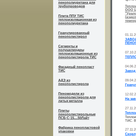
пенополиуретана для
трубопроводов
Теплои
ООО Ц
"Урал
Плита ППУ ТИС
(изде
теплоизоляционная из
темпе
пенополиуретана
Гранулированный
01.11.
пенополистирол
ЗАВО
ПЕНО
Сегменты и
полуцилиндры
07.10.
теплоизоляционные из
ТЕПЛО
пенополистирола ТИС
04.06.
Фасадный пенопласт
ТИС
Завод
АДЭ из
09.04.
пенополистирола
Грану
Пеномодели из
12.02.
пенополистирола для
На за
литья металла
27.11.
Плиты
Тепло
пенополистирольные
Теплои
ПСБ-С-15....50Лайт
ТИС. В
Фабрика пенопластовой
27.11.
упаковки
Скорл