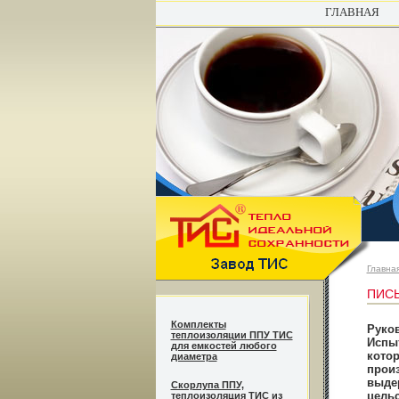
ГЛАВНАЯ
Главна
ПИСЬ
Комплекты
Руко
теплоизоляции ППУ ТИС
Испы
для емкостей любого
котор
диаметра
произ
выде
Cкорлупа ППУ,
цельс
теплоизоляция ТИС из