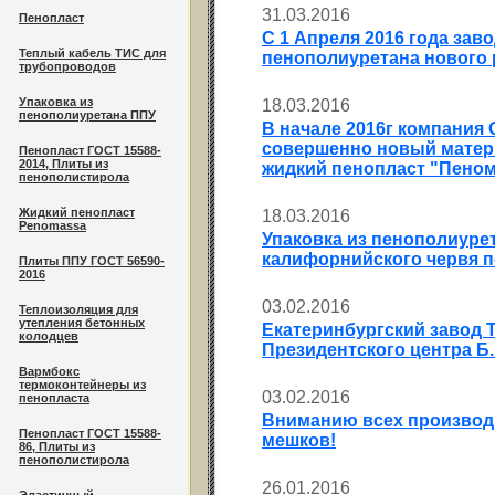
31.03.2016
Пенопласт
С 1 Апреля 2016 года зав
Теплый кабель ТИС для
пенополиуретана нового 
трубопроводов
Упаковка из
18.03.2016
пенополиуретана ППУ
В начале 2016г компания
совершенно новый матер
Пенопласт ГОСТ 15588-
2014, Плиты из
жидкий пенопласт "Пеном
пенополистирола
Жидкий пенопласт
18.03.2016
Penomassa
Упаковка из пенополиуре
калифорнийского червя 
Плиты ППУ ГОСТ 56590-
2016
03.02.2016
Теплоизоляция для
утепления бетонных
Екатеринбургский завод 
колодцев
Президентского центра Б
Вармбокс
термоконтейнеры из
03.02.2016
пенопласта
Вниманию всех производит
Пенопласт ГОСТ 15588-
мешков!
86, Плиты из
пенополистирола
26.01.2016