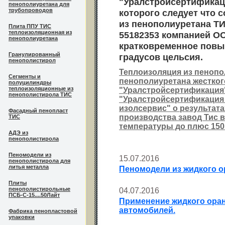
"Уралстройсертификац
пенополиуретана для
трубопроводов
которого следует что 
из пенополиуретана ТИ
Плита ППУ ТИС
теплоизоляционная из
55182353 компанией О
пенополиуретана
кратковременное повы
Гранулированный
градусов цельсия.
пенополистирол
Теплоизоляция из пенопол
Сегменты и
пенополиуретана жестког
полуцилиндры
теплоизоляционные из
"Уралстройсертификация
пенополистирола ТИС
"Уралстройсертификация
изолсервис" о результат
Фасадный пенопласт
производства завод Тис
ТИС
температуры до плюс 150
АДЭ из
пенополистирола
Пеномодели из
15.07.2016
пенополистирола для
литья металла
Пеномодели из жидкого о
Плиты
пенополистирольные
04.07.2016
ПСБ-С-15....50Лайт
Применение жидкого оран
автомобилей.
Фабрика пенопластовой
упаковки