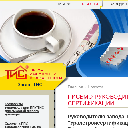
ГЛАВНАЯ
НОВОСТИ
О ЗАВОДЕ 
Главная
»
Новости
ПИСЬМО РУКОВОДИТ
СЕРТИФИКАЦИИ
Комплекты
теплоизоляции ППУ ТИС
для емкостей любого
диаметра
Руководителю завода 
"Уралстройсертификац
Cкорлупа ППУ,
теплоизоляция ТИС из