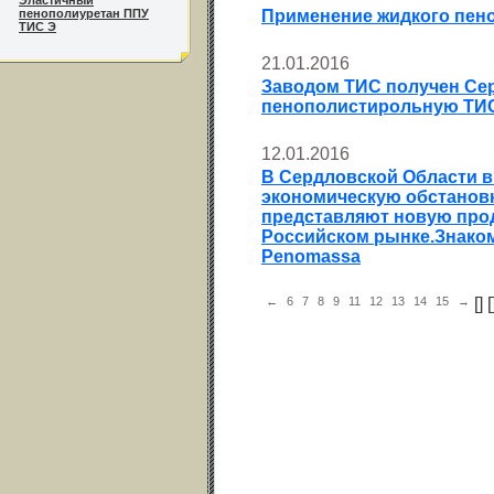
Эластичный
пенополиуретан ППУ
Применение жидкого пено
ТИС Э
21.01.2016
Заводом ТИС получен Сер
пенополистирольную ТИС 
12.01.2016
В Сердловской Области в 
экономическую обстановк
представляют новую про
Российском рынке.Знаком
Penomassa
←
6
7
8
9
11
12
13
14
15
→
[
] [