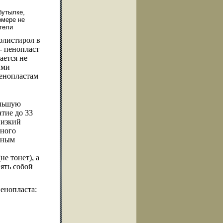
бутылке,
змере не
тели
олистирол в
- пенопласт
ается не
ыми
енопластам
ольшую
тие до 33
низкий
нного
нным
е тонет), а
ять собой
енопласта: