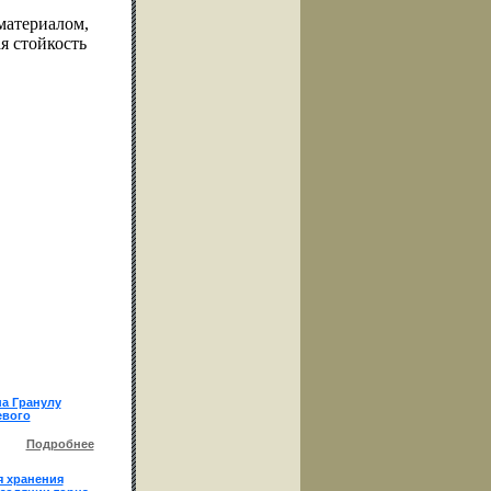
материалом,
я стойкость
на Гранулу
евого
Подробнее
я хранения