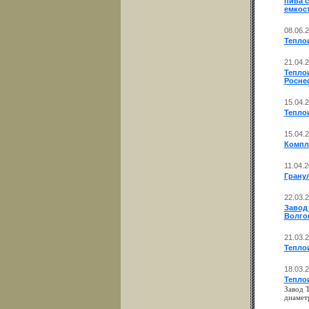
пива 
емкос
08.06.
Тепло
21.04.
Теплои
Росне
15.04.
Тепло
15.04.
Компл
11.04.
Грану
22.03.
Завод
Волго
21.03.
Тепло
18.03.
Тепло
Завод
диамет