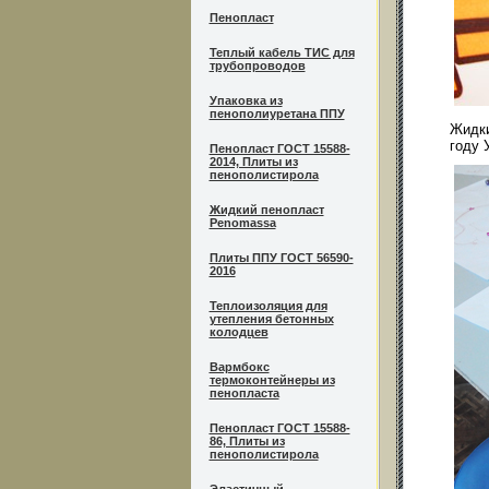
Пенопласт
Теплый кабель ТИС для
трубопроводов
Упаковка из
пенополиуретана ППУ
Жидки
году 
Пенопласт ГОСТ 15588-
2014, Плиты из
пенополистирола
Жидкий пенопласт
Penomassa
Плиты ППУ ГОСТ 56590-
2016
Теплоизоляция для
утепления бетонных
колодцев
Вармбокс
термоконтейнеры из
пенопласта
Пенопласт ГОСТ 15588-
86, Плиты из
пенополистирола