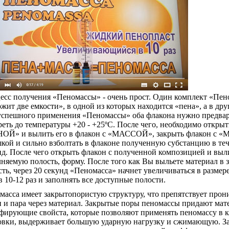
есс получения «Пеномассы» - очень прост. Один комплект «Пе
жит две емкости», в одной из которых находится «пена», а в дру
успешного применения «Пеномассы» оба флакона нужно предва
еть до температуры +20 - +25ºС. После чего, необходимо открыт
ОЙ» и вылить его в флакон с «МАССОЙ», закрыть флакон с
кой и сильно взболтать в флаконе полученную субстанцию в теч
нд. После чего открыть флакон с полученной композицией и выл
лняемую полость, форму. После того как Вы выльете материал в
ть, через 20 секунд «Пеномасса» начнет увеличиваться в размер
 10-12 раз и заполнять все доступные полости.
масса имеет закрытопористую структуру, что препятствует про
и и пара через материал. Закрытые поры пеномассы придают мат
фирующие свойста, которые позволяют применять пеномассу в к
овки, выдерживает большую ударную нагрузку и сжимающую. З