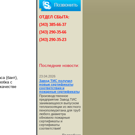
ОТДЕЛ СБЫТА:
(343) 385-66-37
(343) 290-35-66
(343) 290-35-23
Последние новости:
23.04.2026
а (бант),
Завод ТИС получил
робка с
новые сертификаты
 качестве
соответствия и
пожарные сертификаты
Производственное
предприятие Завод ТИС
занимающееся выпуском
теплоизоляции из жесткого
пенополиуретана для труб
любого диаметра
обновило пожарные
сертификаты и
сертификаты
соответствия!