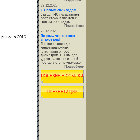
Подробнее
29.12.2025
С Новым 2026 годом!
Завод ТИС поздравляет
всех своих Клиентов с
Новым 2026 годом!
Подробнее
22.12.2025
Потому, что хорошо
 рынок в 2016
упакована!
Теплоизоляция для
канализационных
пластиковых труб
диаметром 110 мм для
удобства потребителей
поставляется в упаковке!
Подробнее
ПОЛЕЗНЫЕ ССЫЛКИ
ПРЕЗЕНТАЦИИ