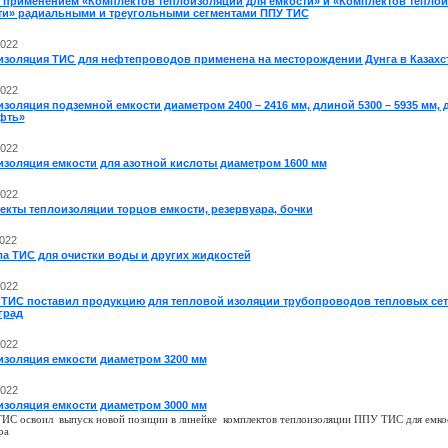
с применением «Комплектов теплоизоляции для емкости» и «Комплектов теплои
ти» радиальными и треугольными сегментами ППУ ТИС
2022
изоляция ТИС для нефтепроводов применена на месторождении Дунга в Казахст
2022
золяция подземной емкости диаметром 2400 – 2416 мм, длиной 5300 – 5935 мм,
фть»
2022
изоляция емкости для азотной кислоты диаметром 1600 мм
2022
екты теплоизоляции торцов емкости, резервуара, бочки
2022
ла ТИС для очистки воды и других жидкостей
2022
 ТИС поставил продукцию для тепловой изоляции трубопроводов тепловых сет
град
2022
изоляция емкости диаметром 3200 мм
2022
изоляция емкости диаметром 3000 мм
 ТИС
освоил
выпуск новой позиции в линейке
комплектов теплоизоляции ППУ ТИС для емко
ра