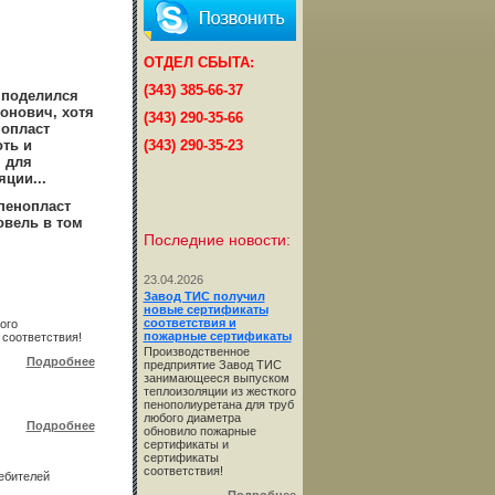
ОТДЕЛ СБЫТА:
(343) 385-66-37
т поделился
онович, хотя
(343) 290-35-66
нопласт
ть и
(343) 290-35-23
 для
ции...
 пенопласт
овель в том
Последние новости:
23.04.2026
Завод ТИС получил
новые сертификаты
соответствия и
ого
пожарные сертификаты
соответствия!
Производственное
Подробнее
предприятие Завод ТИС
занимающееся выпуском
теплоизоляции из жесткого
пенополиуретана для труб
любого диаметра
Подробнее
обновило пожарные
сертификаты и
сертификаты
соответствия!
ебителей