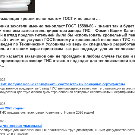
изоляция кровли пенопластом ГОСТ и не иначе ...
чики захотели именно пенопласт ГОСТ 15588-86 - значит так и буде
м мнением заместитель директора завода ТИС Фомин Вадим Капит
ой взгляд предпочтительней было бы использовать кровельный пе
ый ничем не уступает ГОСТовскому а кровельный пенопласт ТИС хо
веден по Техническим Условиям но ведь он специально разработан
ль и по своим характеристикам как раз подходит для их теплоизоля
что касается заказчиков они не прогадали в любом случае так как и
производства заводи ТИС отлично подходит для теплоизоляции кр
...
2026
 ТИС получил новые сертификаты соответствия и пожарные сертификаты
одственное предприятие Завод ТИС занимающееся выпуском теплоизоляции из жестк
лиуретана для труб любого диаметра обновило пожарные сертификаты и сертификаты 
2025
ым 2026 годом!
ТИС поздравляет всех своих Клиентов с Новым 2026 годом!
2025
, что хорошо упакована!
золяция для канализационных пластиковых труб диаметром 110 мм для удобства потр
ляется в упаковке!