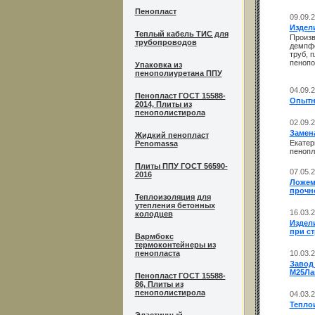
Пенопласт
09.09.
Издел
Теплый кабель ТИС для
Произв
трубопроводов
демпфе
труб, 
пенопо
Упаковка из
пенополиуретана ППУ
04.09.
Пенопласт ГОСТ 15588-
Опытн
2014, Плиты из
пенополистирола
02.09.
Замен
Жидкий пенопласт
Екатер
Penomassa
пенопл
Плиты ППУ ГОСТ 56590-
07.05.
2016
Ложем
прочно
Теплоизоляция для
утепления бетонных
16.03.
колодцев
Издели
при с
Вармбокс
термоконтейнеры из
пенопласта
10.03.
Завод
М25Лай
Пенопласт ГОСТ 15588-
86, Плиты из
пенополистирола
04.03.
Тепло