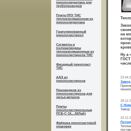
пенополиуретана для
трубопроводов
Плита ППУ ТИС
Тепло
теплоизоляционная из
пенополиуретана
Заказ
свои
Гранулированный
на м
пенополистирол
котор
произ
Сегменты и
крове
полуцилиндры
теплоизоляционные из
Ну а 
пенополистирола ТИС
ГОСТ 
числе
Фасадный пенопласт
ТИС
АДЭ из
23.04.
пенополистирола
Завод
Произв
пенопо
Пеномодели из
пенополистирола для
литья металла
29.12.
С Нов
Плиты
Завод 
пенополистирольные
ПСБ-С-15....50Лайт
22.12.
Потому
Фабрика пенопластовой
Теплои
упаковки
постав