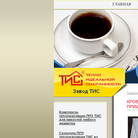
ГЛАВНАЯ
Главна
КРОВ
ПРИШ
Комплекты
теплоизоляции ППУ ТИС
для емкостей любого
диаметра
Cкорлупа ППУ,
теплоизоляция ТИС из