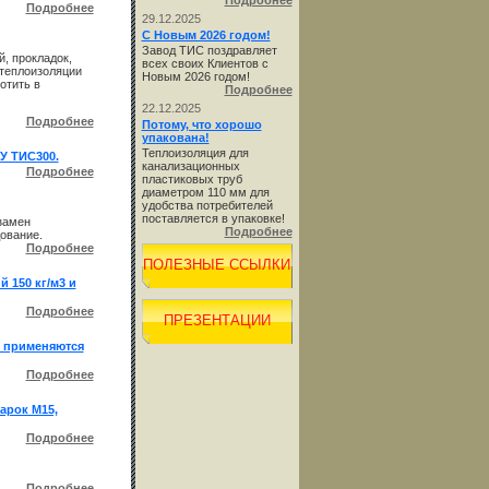
Подробнее
Подробнее
29.12.2025
С Новым 2026 годом!
Завод ТИС поздравляет
, прокладок,
всех своих Клиентов с
 теплоизоляции
Новым 2026 годом!
отить в
Подробнее
22.12.2025
Подробнее
Потому, что хорошо
упакована!
Теплоизоляция для
У ТИС300.
канализационных
Подробнее
пластиковых труб
диаметром 110 мм для
удобства потребителей
поставляется в упаковке!
замен
Подробнее
ование.
Подробнее
ПОЛЕЗНЫЕ ССЫЛКИ
 150 кг/м3 и
Подробнее
ПРЕЗЕНТАЦИИ
, применяются
Подробнее
арок М15,
Подробнее
Подробнее