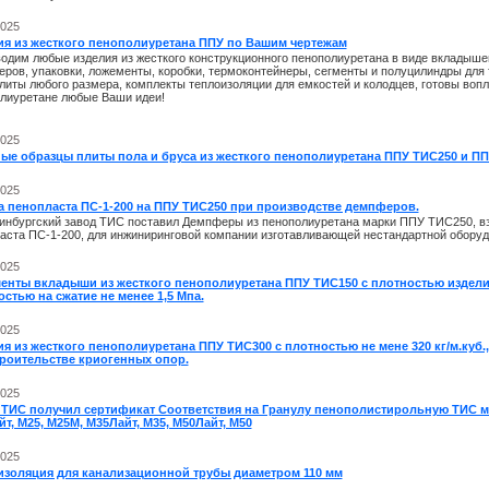
2025
ия из жесткого пенополиуретана ППУ по Вашим чертежам
одим любые изделия из жесткого конструкционного пенополиуретана в виде вкладышей
ров, упаковки, ложементы, коробки, термоконтейнеры, сегменты и полуцилиндры для
плиты любого размера, комплекты теплоизоляции для емкостей и колодцев, готовы вопл
лиуретане любые Ваши идеи!
2025
ые образцы плиты пола и бруса из жесткого пенополиуретана ППУ ТИС250 и ПП
2025
а пенопласта ПС-1-200 на ППУ ТИС250 при производстве демпферов.
инбургский завод ТИС поставил Демпферы из пенополиуретана марки ППУ ТИС250, в
аста ПС-1-200, для инжиниринговой компании изготавливающей нестандартной оборуд
2025
енты вкладыши из жесткого пенополиуретана ППУ ТИС150 с плотностью изделий
стью на сжатие не менее 1,5 Мпа.
2025
я из жесткого пенополиуретана ППУ ТИС300 с плотностью не мене 320 кг/м.куб.
троительстве криогенных опор.
2025
 ТИС получил сертификат Соответствия на Гранулу пенополистирольную ТИС м
т, М25, М25М, М35Лайт, М35, М50Лайт, М50
2025
изоляция для канализационной трубы диаметром 110 мм