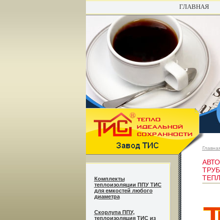
ГЛАВНАЯ
Главна
АВТО
ТРУ
ТЕП
Комплекты
теплоизоляции ППУ ТИС
для емкостей любого
диаметра
Cкорлупа ППУ,
теплоизоляция ТИС из