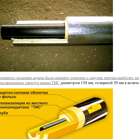
спешного решения задачи было принято решение о закупке партии наиболее э
изоляционных скорлуп марки ТИС
диаметром 159 мм, толщиной 39 мм в количес