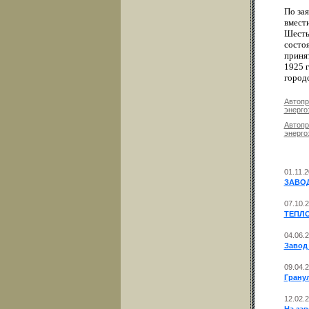
По зая
вмест
Шесть 
состо
приня
1925 
город
Автопр
энерго
Автопр
энерго
01.11.
ЗАВО
07.10.
ТЕПЛО
04.06.
Завод
09.04.
Грану
12.02.