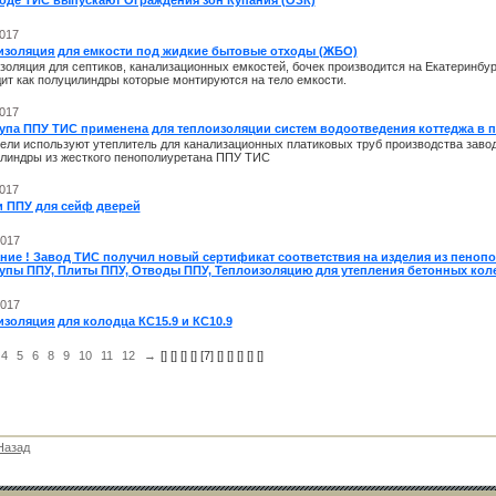
воде ТИС выпускают Ограждения зон Купания (ОЗК)
2017
изоляция для емкости под жидкие бытовые отходы (ЖБО)
золяция для септиков, канализационных емкостей, бочек производится на Екатеринбу
ит как полуцилиндры которые монтируются на тело емкости.
2017
упа ППУ ТИС применена для теплоизоляции систем водоотведения коттеджа в п
ели используют утеплитель для канализационных платиковых труб производства заво
линдры из жесткого пенополиуретана ППУ ТИС
2017
и ППУ для сейф дверей
2017
ние ! Завод ТИС получил новый сертификат соответствия на изделия из пенопо
упы ППУ, Плиты ППУ, Отводы ППУ, Теплоизоляцию для утепления бетонных коле
2017
золяция для колодца КС15.9 и КС10.9
4
5
6
8
9
10
11
12
→
[
] [
] [
] [
] [7] [
] [
] [
] [
] [
]
Назад