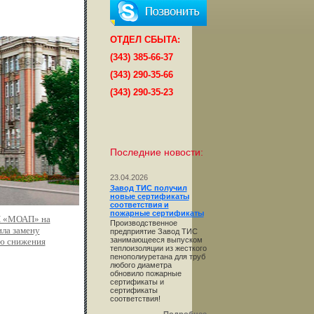
ОТДЕЛ СБЫТА:
(343) 385-66-37
(343) 290-35-66
(343) 290-35-23
Последние новости:
23.04.2026
Завод ТИС получил
новые сертификаты
соответствия и
пожарные сертификаты
П «МОАП» на
Производственное
ила замену
предприятие Завод ТИС
занимающееся выпуском
ью снижения
теплоизоляции из жесткого
пенополиуретана для труб
любого диаметра
обновило пожарные
сертификаты и
сертификаты
соответствия!