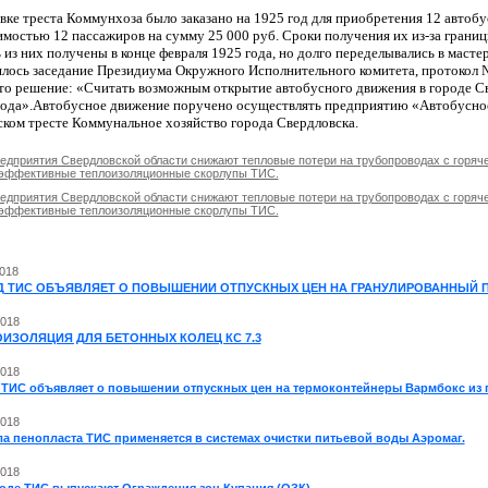
вке треста Коммунхоза было заказано на 1925 год для приобретения 12 автоб
имостью 12 пассажиров на сумму 25 000 руб. Сроки получения их из-за грани
из них получены в конце февраля 1925 года, но долго переделывались в мастер
ялось заседание Президиума Окружного Исполнительного комитета, протокол №
то решение: «Считать возможным открытие автобусного движения в городе Св
года».Автобусное движение поручено осуществлять предприятию «Автобусно
ском тресте Коммунальное хозяйство города Свердловска.
едприятия Свердловской области снижают тепловые потери на трубопроводах с горяч
эффективные теплоизоляционные скорлупы ТИС.
едприятия Свердловской области снижают тепловые потери на трубопроводах с горяч
эффективные теплоизоляционные скорлупы ТИС.
2018
Д ТИС ОБЪЯВЛЯЕТ О ПОВЫШЕНИИ ОТПУСКНЫХ ЦЕН НА ГРАНУЛИРОВАННЫЙ
2018
ИЗОЛЯЦИЯ ДЛЯ БЕТОННЫХ КОЛЕЦ КС 7.3
2018
 ТИС объявляет о повышении отпускных цен на термоконтейнеры Вармбокс из 
2018
ла пенопласта ТИС применяется в системах очистки питьевой воды Аэромаг.
2018