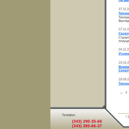
На за
27.11.
Тепло
Теплои
Выгляд
27.11.
Скорл
Строит
полуци
04.11.
Уголк
19.10.
Внима
Скорл
18.09.
Теплои
←
3
Телефон:
«
(343) 290-35-66
(343) 385-66-37