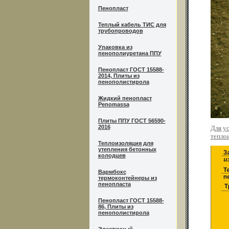
Пенопласт
Теплый кабель ТИС для
трубопроводов
Упаковка из
пенополиуретана ППУ
Пенопласт ГОСТ 15588-
2014, Плиты из
пенополистирола
Жидкий пенопласт
Penomassa
Плиты ППУ ГОСТ 56590-
2016
Для у
тепло
Теплоизоляция для
утепления бетонных
колодцев
Вармбокс
термоконтейнеры из
пенопласта
Пенопласт ГОСТ 15588-
86, Плиты из
пенополистирола