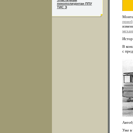
Эластичный
пенополиуретан ППУ
ТИС Э
Монта
приоб
изменя
механ
Истор
В кон
с пре
Автоб
Уже в