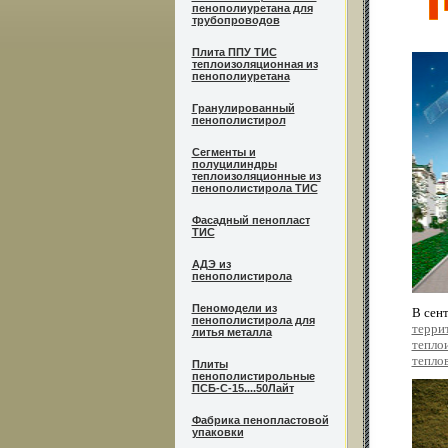
пенополиуретана для
трубопроводов
Плита ППУ ТИС
теплоизоляционная из
пенополиуретана
Гранулированный
пенополистирол
Сегменты и
полуцилиндры
теплоизоляционные из
пенополистирола ТИС
Фасадный пенопласт
ТИС
АДЭ из
пенополистирола
Пеномодели из
В сент
пенополистирола для
терри
литья металла
тепло
тепло
Плиты
пенополистирольные
ПСБ-С-15....50Лайт
Фабрика пенопластовой
упаковки