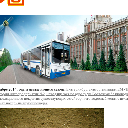
ябре 2014 года, в начале зимнего сезона,
Екатеринбургская организация ЕМУ
тории Автопредприятия №2, находящегося по адресу ул. Восточная 5а провод
изоляционного покрытия существующих сетей горячего водоснабжения с цел
вых потерь на трубопроводах
.