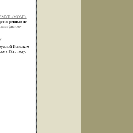
 ЕМУП «МОАП»
дство решило не
ными физико-
у.
кружной Исполком
ке в 1925 году.