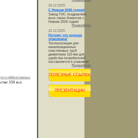
Подробнее
29.12.2025
С Новым 2026 годом!
Завод ТИС поздравляет
всех своих Клиентов с
Новым 2026 годом!
Подробнее
22.12.2025
Потому, что хорошо
упакована!
Теплоизоляция для
канализационных
пластиковых труб
диаметром 110 мм для
удобства потребителей
поставляется в упаковке!
Подробнее
ПОЛЕЗНЫЕ ССЫЛКИ
нергоэффективных
тве 350 м.п.
ПРЕЗЕНТАЦИИ