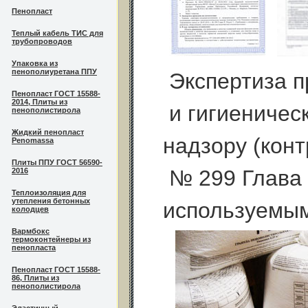
Пенопласт
Теплый кабель ТИС для
трубопроводов
Упаковка из
пенополиуретана ППУ
Экспертиза 
Пенопласт ГОСТ 15588-
2014, Плиты из
и гигиеничес
пенополистирола
Жидкий пенопласт
надзору (конт
Penomassa
Плиты ППУ ГОСТ 56590-
№ 299 Глава 
2016
Теплоизоляция для
утепления бетонных
используемым
колодцев
Вармбокс
термоконтейнеры из
пенопласта
Пенопласт ГОСТ 15588-
86, Плиты из
пенополистирола