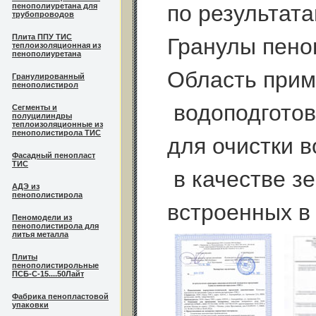
по результат
пенополиуретана для
трубопроводов
Плита ППУ ТИС
Гранулы пено
теплоизоляционная из
пенополиуретана
Область прим
Гранулированный
пенополистирол
водоподготов
Сегменты и
полуцилиндры
теплоизоляционные из
пенополистирола ТИС
для очистки в
Фасадный пенопласт
ТИС
в качестве з
АДЭ из
пенополистирола
встроенных в
Пеномодели из
пенополистирола для
литья металла
Плиты
пенополистирольные
ПСБ-С-15....50Лайт
Фабрика пенопластовой
упаковки