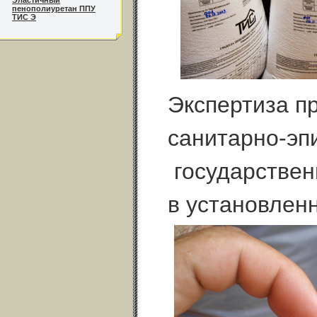
Эластичный
пенополиуретан ППУ
ТИС Э
Экспертиза п
санитарно-эп
государствен
в установлен