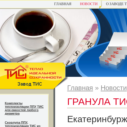
ГЛАВНАЯ
НОВОСТИ
О ЗАВОДЕ 
Главная
»
Новости
ГРАНУЛА ТИ
Комплекты
теплоизоляции ППУ ТИС
для емкостей любого
диаметра
Екатеринбурж
Cкорлупа ППУ,
теплоизоляция ТИС из