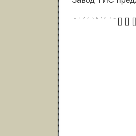
←
1
2
3
5
6
7
8
9
→
[
] [
] [