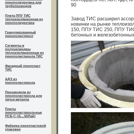
пенополиуретана для
90
трубопроводов
Плита ППУ ТИС
Завод ТИС расширил ассорт
теплоизоляционная из
пенополиуретана
новинки на рынке теплоизо
150, ППУ ТИС 250, ППУ ТИС
Гранулированный
бетонных и железобетонных
пенополистирол
Сегменты и
полуцилиндры
теплоизоляционные из
пенополистирола ТИС
Фасадный пенопласт
ТИС
АДЭ из
пенополистирола
Пеномодели из
пенополистирола для
литья металла
Плиты
пенополистирольные
ПСБ-С-15....50Лайт
Фабрика пенопластовой
упаковки