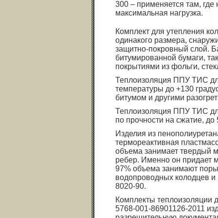
300 – применяется там, где
максимальная нагрузка.
Комплект для утепления кол
одинакого размера, снаруж
защитно-покровный слой. Б
битумированной бумаги, та
покрытиями из фольги, стек
Теплоизоляция ППУ ТИС д
температуры до +130 граду
битумом и другими разогре
Теплоизоляция ППУ ТИС дл
по прочности на сжатие, до 
Изделия из пенополиуретана
термореактивная пластмасса
объема занимает твердый ма
ребер. Именно он придает 
97% объема занимают поры,
водопроводных колодцев и 
8020-90.
Комплекты теплоизоляции д
5768-001-86901126-2011 из
разрешительную документа