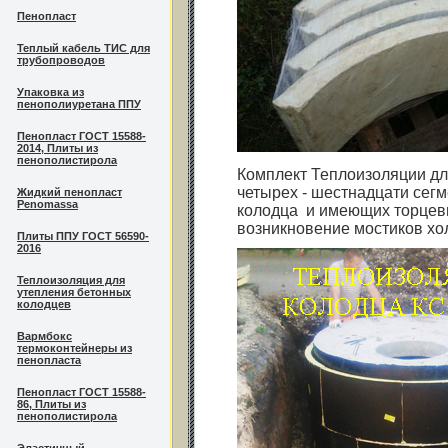
Пенопласт
Теплый кабель ТИС для
трубопроводов
Упаковка из
пенополиуретана ППУ
Пенопласт ГОСТ 15588-
2014, Плиты из
пенополистирола
Комплект Теплоизоляции дл
четырех - шестнадцати сегм
Жидкий пенопласт
Penomassa
колодца и имеющих торцевы
возникновение мостиков хо
Плиты ППУ ГОСТ 56590-
2016
Теплоизоляция для
утепления бетонных
колодцев
Вармбокс
термоконтейнеры из
пенопласта
Пенопласт ГОСТ 15588-
86, Плиты из
пенополистирола