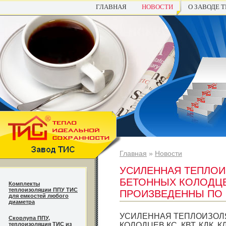
ГЛАВНАЯ
НОВОСТИ
О ЗАВОДЕ 
Главная
»
Новости
УСИЛЕННАЯ ТЕПЛОИ
БЕТОННЫХ КОЛОДЦЕВ К
Комплекты
теплоизоляции ППУ ТИС
ПРОИЗВЕДЕННЫ ПО Г
для емкостей любого
диаметра
УСИЛЕННАЯ ТЕПЛОИЗОЛ
Cкорлупа ППУ,
теплоизоляция ТИС из
КОЛОДЦЕВ КС, КВТ, КДК, К